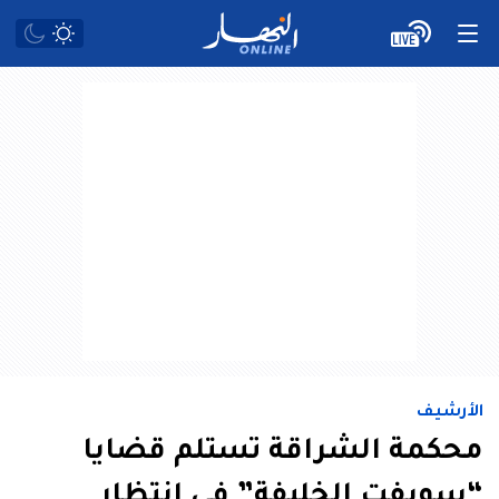
الأرشيف
محكمة الشراقة تستلم قضايا
“سويفت الخليفة” في انتظار