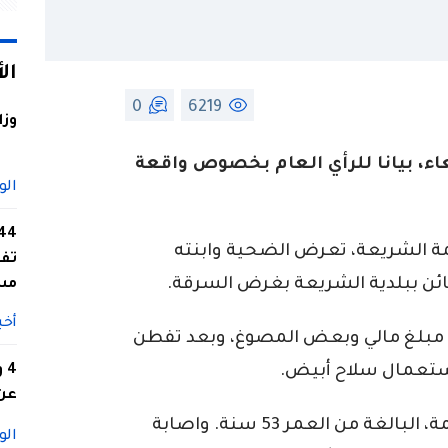
ال
0
6219
وزا
ء، بيانا للرأي العام بخصوص واقعة
الو
كمة الشريعة، تعرض الضحية وابنته
تفا
ائن ببلدية الشريعة بغرض السرقة.
مس
أخب
ة مبلغ مالي وبعض المصوغ، وبعد تفطن
استعمال سلاح أبيض.
4
عن 
وتسبب هذا الاعتداء في وفاة شرفي نعيمة، البالغة من العمر 53 سنة. واصابة
الو