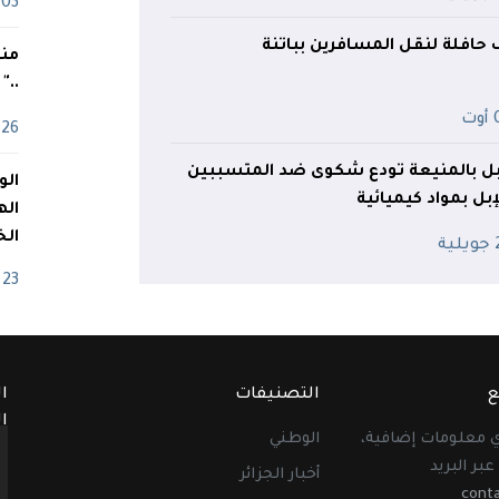
03 ماي
ف حافلة لنقل المسافرين بباتنة
منذ
.."
ت
26 أفريل
بل بالمنيعة تودع شكوى ضد المتسببين
بل بمواد كيميائية
اله
الخ
ية
23 أفريل
ع
التصنيفات
ا
ا
أي معلومات إضافية،
الوطني
عبر البريد
أخبار الجزائر
cont