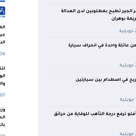
ر الجير تطيح بمطلوبين لدى العدالة
ريمة بوهران
الم
ية
جيش
ال
04 أوت
ة
لتن
الو
جريح في اصطدام بين سيارتين
وا
07 ماي
ة
وزي
فلو ترفع درجة التأهب للوقاية من حرائق
بات
ة