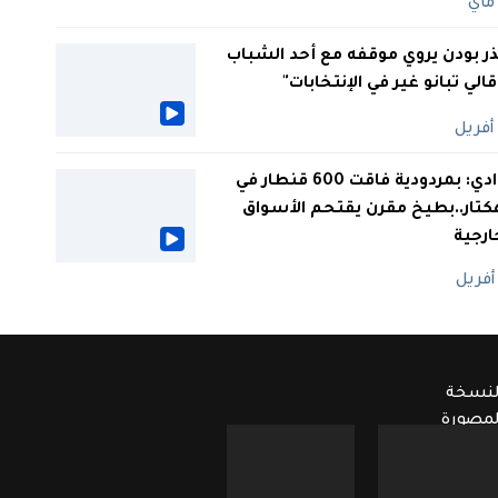
ر بودن يروي موقفه مع أحد الشباب
 قالي تبانو غير في الإنتخابات"
الوادي: بمردودية فاقت 600 قنطار في
كتار..بطيخ مقرن يقتحم الأسواق
ارجية
لنسخة
لمصورة