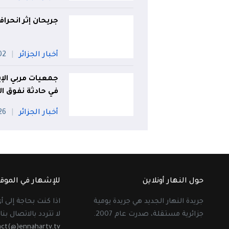
جريحان إثر انحرا
أخبار الجزائر
02 أو
جمعيات مربي الإ
في حادثة نفوق الإ
أخبار الجزائر
26 جويل
حول النهار أونلاين
للإشهار في الموق
جريدة النهار الجديد هي جريدة يومية
اذا كنت بحاجة إلى 
جزائرية مستقلة، صدرت عام 2007.
لا تتردد بالاتصال بنا 
act(@)ennahartv.tv