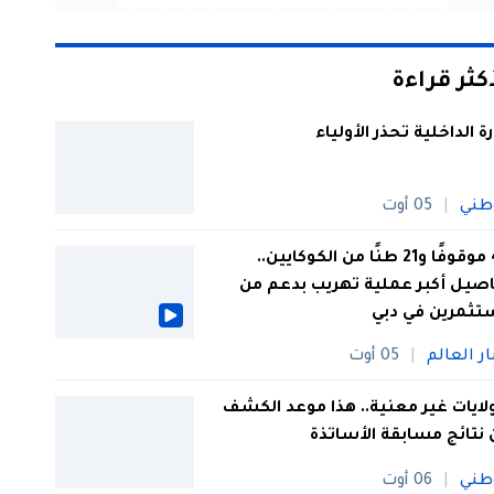
أكثر قراءة
رة الداخلية تحذر الأولياء
طني
05 أوت
44 موقوفًا و21 طنًا من الكوكايين..
صيل أكبر عملية تهريب بدعم من
تثمرين في دبي
ار العالم
05 أوت
 ولايات غير معنية.. هذا موعد الكشف
نتائج مسابقة الأساتذة
طني
06 أوت