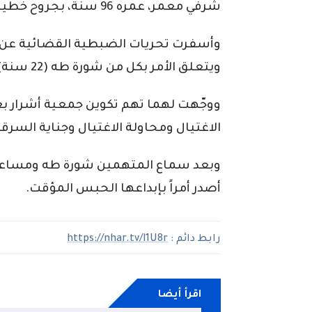
شرفي معمر، عمره 96 سنة، بجروح خطيرة، ولا يزال ماكثا بالمستشفى.
وأسفرت تحريات الضبطية القضائية عن ت
ويتعلق الأمر بكل من شورة طه (22 سنة)، ومساعدية حسان (57 سنة).
ووجّهت لهما تهم تكوين جمعية أشرار بغر
الاغتيال ومحاولة الاغتيال وجناية السر
وبعد سماع المتهمين شورة طه ومساع
أصدر أمراً بإبداعها الحبس المؤقت.
رابط دائم :
https://nhar.tv/l1U8r
اقرأ أيضا