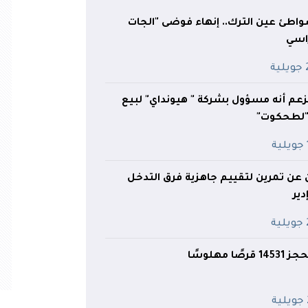
واطئ عين الترك.. إنهاء فوضى "الجات
اسي
ية
زعم أنه مسؤول بشركة " هيونداي" لبيع
 "لطحكوت"
ة
ن عن تمرين لتقييم جاهزية فرق التدخل
ير
ة
 مهلوسًا
ة