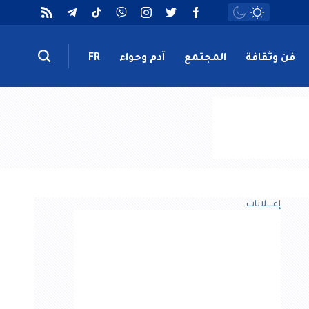
فن وثقافة
المجتمع
آدم وحواء
FR
إعــــلانات