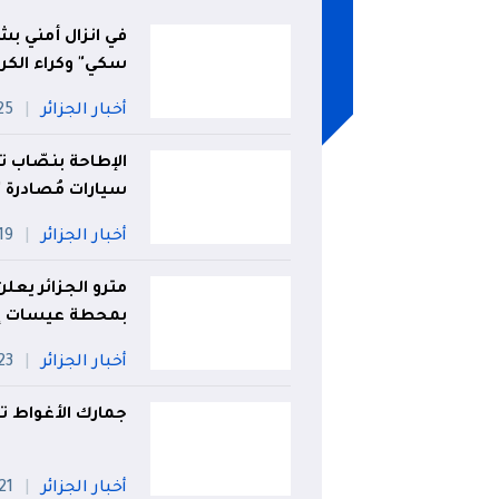
في انزال أمني بش
سكي" وكراء الكر
أخبار الجزائر
25 جويل
الإطاحة بنصّاب ت
سيارات مُصادرة
أخبار الجزائر
19 جويلي
مترو الجزائر يعل
بمحطة عيسات إد
أخبار الجزائر
23 جويلي
جمارك الأغواط تحجز 14531 قرصًا
أخبار الجزائر
21 جويلي