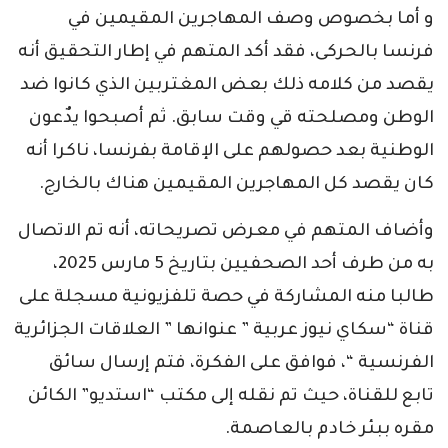
و أما بخصوص وصف المهاجرين المقيمين في
فرنسا بالحركى، فقد أكد المتهم في إطار التحقيق أنه
يقصد من كلامه ذلك بعض المغتربين الذي كانوا ضد
الوطن ومصلحته قي وقت سابق. ثم أصبحوا يدٌعون
الوطنية بعد حصولهم على الإقامة بفرنسا، ناكرا أنه
كان يقصد كل المهاجرين المقيمين هناك بالخارج.
وأضاف المتهم في معرض تصريحاته، أنه تم الاتصال
به من طرف أحد الصحفيين بتاريخ 5 مارس 2025،
طالبا منه المشاركة في حصة تلفزيونية مسجلة على
قناة “سكاي نيوز عربية ” عنوانها ” العلاقات الجزائرية
الفرنسية “، فوافق على الفكرة، فتم إرسال سائق
تابع للقناة، حيث تم نقله إلى مكتب “استديو” الكائن
مقره ببئر خادم بالعاصمة.