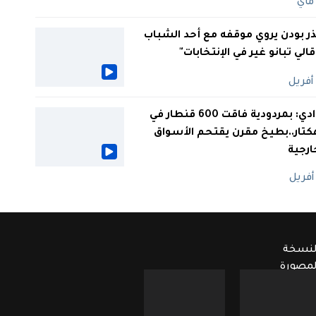
ر بودن يروي موقفه مع أحد الشباب
 قالي تبانو غير في الإنتخابات"
الوادي: بمردودية فاقت 600 قنطار في
كتار..بطيخ مقرن يقتحم الأسواق
ارجية
لنسخة
لمصورة