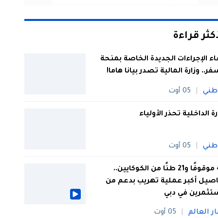
أكثر قراءة
اء الإجراءات الجديدة الخاصة بمنحة
فر.. وزارة المالية تصدر بيانا هاما!
طني
05 أوت
رة الداخلية تحذر الأولياء
طني
05 أوت
44 موقوفًا و21 طنًا من الكوكايين..
صيل أكبر عملية تهريب بدعم من
تثمرين في دبي
ار العالم
05 أوت