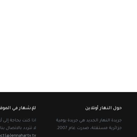
حول النهار أونلاين
للإشهار في الموق
جريدة النهار الجديد هي جريدة يومية
اذا كنت بحاجة إلى 
جزائرية مستقلة، صدرت عام 2007.
لا تتردد بالاتصال بنا 
act(@)ennahartv.tv