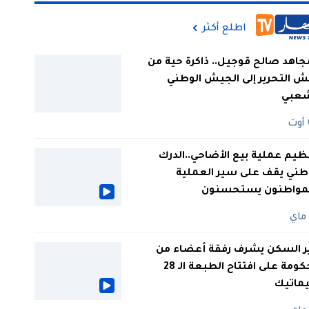
اطلع أكثر
جاهد صالح قوجيل.. ذاكرة حية من
 التحرير إلى الجيش الوطني
شعبي
ظيم عملية بيع الأضاحي..الدرك
طني يقف على سير العملية
لمواطنون يستحسنون
ر السكن يشرف رفقة أعضاء من
الحكومة على افتتاح الطبعة الـ 28
يماتيك