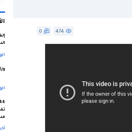
ال
0
474
إلغ
الس
الو
وزا
الو
تفا
مس
أخب