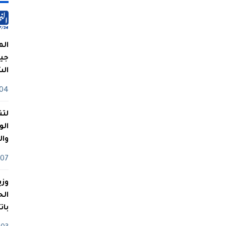
الم
جيش
ال
04 أوت
لتن
الو
وا
07 ماي
وزي
بات