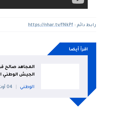
رابط دائم :
https://nhar.tv/fNkPf
اقرأ أيضا
المجاهد صالح قوج
الجيش الوطني ا
الوطني
04 أوت