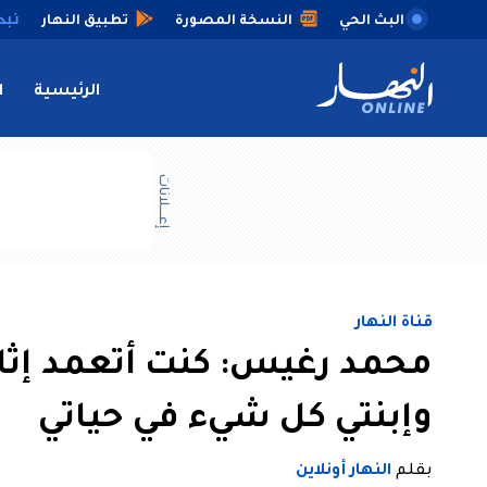
البث الحي
النسخة المصورة
تطبيق النهار
الرئيسية
ا
إعــــلانات
قناة النهار
محمد رغيس: كنت أتعمد إثا
وإبنتي كل شيء في حياتي
بقلم
النهار أونلاين