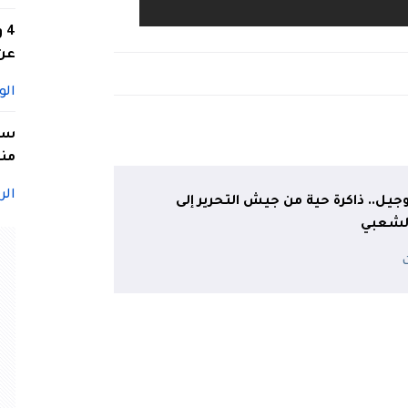
4
عن 
الو
سيد
منا
الر
يل.. ذاكرة حية من جيش التحرير إلى
لشعبي