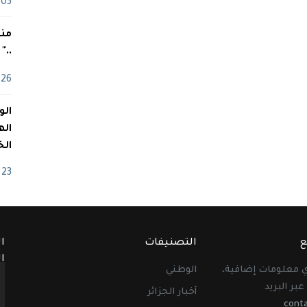
03 ماي
منذ
.."
26 أفريل
اله
الخ
23 أفريل
ع
التصنيفات
ا
ا
أي معلومات إضافية،
الوطني
عبر البريد
أخبار الجزائر
cont