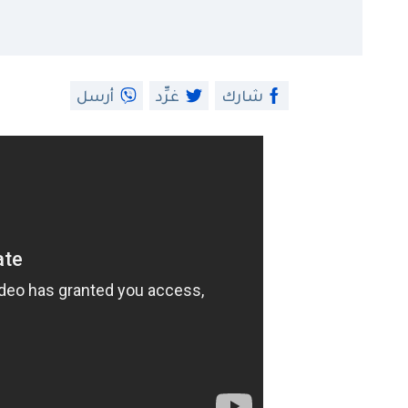
شارك
غرِّد
أرسل