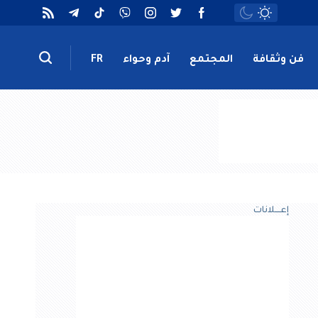
فن وثقافة
المجتمع
آدم وحواء
FR
إعــــلانات