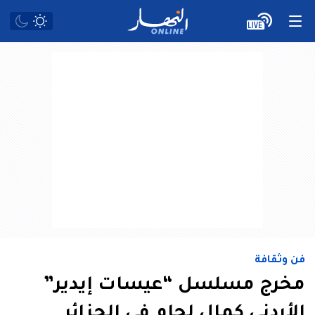
فن وثقافة
مخرج مسلسل “عيسات إيدير”
الأردني كمال لحام في الجزائر