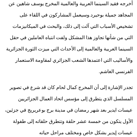
أخرجه
فقيد
السينما
العربية
والعالمية
المخرج
يوسف
شاهين
عن
المجاهد
جميلة
بوحيرد
.
وسيعمل
المشاركون
في
اللقاء
على
تشخيص
الأسباب
التي
آلت
إلى
ذلك،
والبحث
في
الميكانيزمات
التي
من
شأنها
تجاوز
هذا
المشكل
ولفت
انتباه
العاملين
في
حقل
السينما
العربية
والعالمية
إلى
الأحداث
التي
ميزت
الثورة
الجزائرية
والأساليب
التي
اعتمدها
الشعب
الجزائري
لمقاومة
الاستعمار
الفرنسي
الغاشم
.
تجدر
الإشارة
إلى
أن
المخرج
كمال
لحام
كان
قد
شرع
في
تصوير
المسلسل
الذي
يتطرق
إلى
مؤسس
اتحاد
العمال
الجزائريين
عيسات
ايدير
بعد
شهر
رمضان
في
مدينة
برج
بوعريريج
في
جزئين،
الأول
يتكون
من
خمسة
عشر
حلقة
وتتطرق
حلقاته
إلى
طفولة
عيسات
إيدير
بشكل
خاص
ومختلف
مراحل
حياته