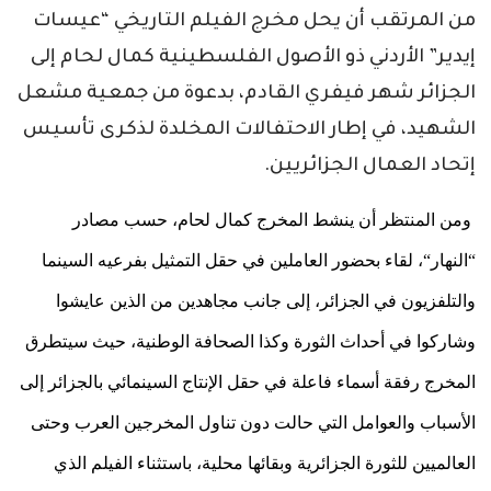
من المرتقب أن يحل مخرج الفيلم التاريخي “عيسات
إيدير” الأردني ذو الأصول الفلسطينية كمال لحام إلى
الجزائر شهر فيفري القادم، بدعوة من جمعية مشعل
الشهيد، في إطار الاحتفالات المخلدة لذكرى تأسيس
إتحاد العمال الجزائريين.
ومن
المنتظر
أن
ينشط
المخرج
كمال
لحام،
حسب
مصادر
“
النهار
“
،
لقاء
بحضور
العاملين
في
حقل
التمثيل
بفرعيه
السينما
والتلفزيون
في
الجزائر،
إلى
جانب
مجاهدين
من
الذين
عايشوا
وشاركوا
في
أحداث
الثورة
وكذا
الصحافة
الوطنية،
حيث
سيتطرق
المخرج
رفقة
أسماء
فاعلة
في
حقل
الإنتاج
السينمائي
بالجزائر
إلى
الأسباب
والعوامل
التي
حالت
دون
تناول
المخرجين
العرب
وحتى
العالميين
للثورة
الجزائرية
وبقائها
محلية،
باستثناء
الفيلم
الذي