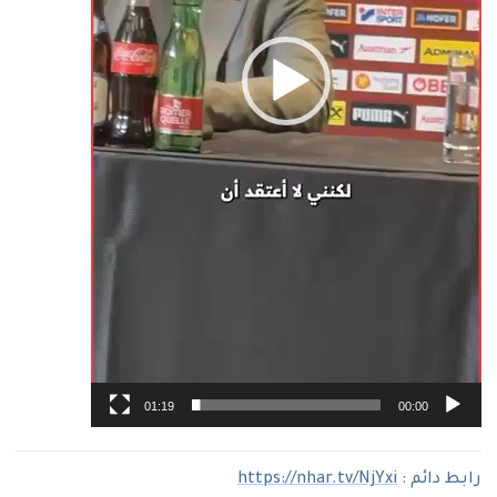
01:19
00:00
رابط دائم :
https://nhar.tv/NjYxi