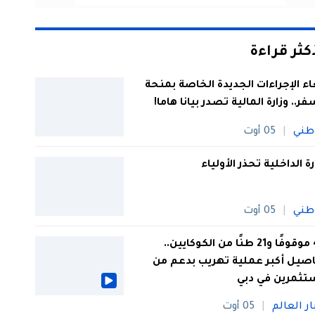
أكثر قراءة
اء الإجراءات الجديدة الخاصة بمنحة
فر.. وزارة المالية تصدر بيانا هاما!
طني
05 أوت
رة الداخلية تحذر الأولياء
طني
05 أوت
44 موقوفًا و21 طنًا من الكوكايين..
صيل أكبر عملية تهريب بدعم من
تثمرين في دبي
ار العالم
05 أوت