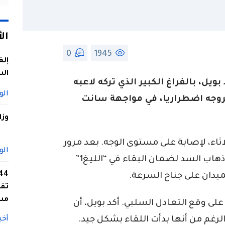
ال
0
1945
إلغ
الس
يل، بالفراغ الكبير الذي تركه لاعبه
الو
خروجه اضطراريا، في مواجهة سانت
وزا
اء، لإصابة على مستوى الوجه. بعد مرور
الو
11 دقيقة فقط، من اللقاء المندرج ضمن ذهاب السد لضمان البقاء في “الليغ1”
ميدان على جناح السرعة.
تفا
مس
لى وقع التعادل السلبي. أكد بويل، أن
لرغم من أنها بدأت اللقاء بشكل جيد.
أخب