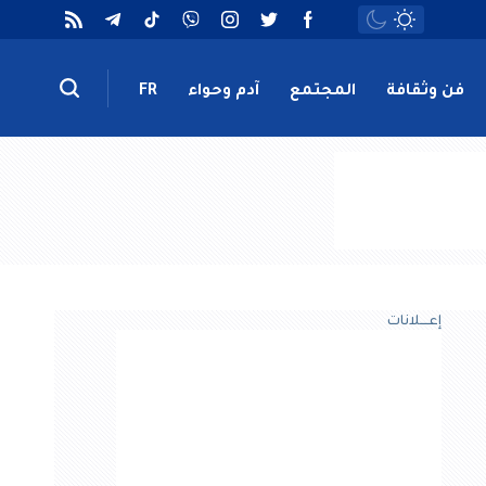
فن وثقافة
المجتمع
آدم وحواء
FR
إعــــلانات