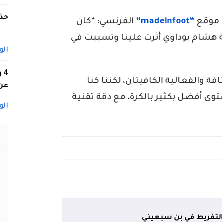
حذف
 موقع
“madeinfoot”
الفرنسي: “كان
بة هشام بوداوي أثرت علينا وتسببت في
الو
4
ة والفعالية الكافيتان، لكننا كنا
عن 
وى أفضل بكثير بالكرة، مع دقة تقنية
الو
لتفريط في بن سبعيني