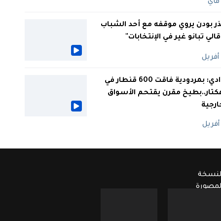
ر بودن يروي موقفه مع أحد الشباب
 قالي تبانو غير في الإنتخابات"
الوادي: بمردودية فاقت 600 قنطار في
كتار..بطيخ مقرن يقتحم الأسواق
ارجية
لنسخة
لمصورة