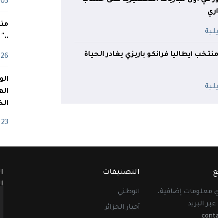
03 ماي
اري
منذ
.."
تخب ايطاليا فرانكو باريزي يغادر الحياة
26 أفريل
اله
الخ
23 أفريل
ع
التصنيفات
ا
ا
أي معلومات إضافية،
الوطني
عبر البريد
أخبار الجزائر
cont