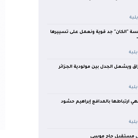
سة "الكان" جد قوية ونعمل على تسييرها
راق ويشعل الجدل بين مولودية الجزائر
هي ارتباطها بالمدافع إبراهيم حشود
ي مستقبل حاج موسى