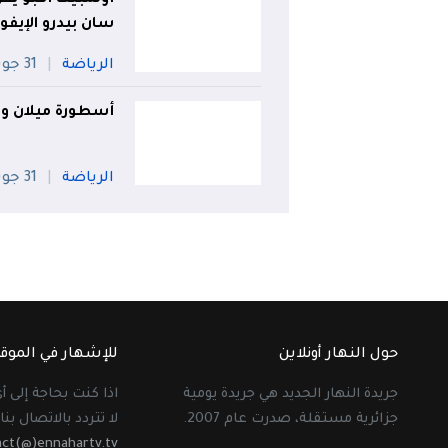
سان بيدرو الإيفو
الرياضة
31 جويلية
أسطورة ميلان ومن
الرياضة
31 جويلية
حول النهار أونلاين
للإشهار في الموق
جريدة النهار الجديد هي جريدة يومية
اذا كنت بحاجة إلى 
جزائرية مستقلة، صدرت عام 2007.
لا تتردد بالاتصال بنا 
act(@)ennahartv.tv