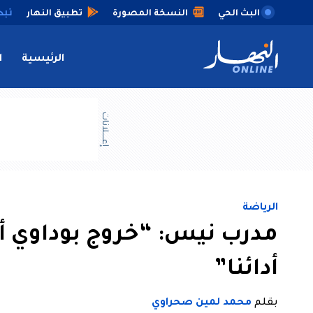
البث الحي
النسخة المصورة
تطبيق النهار
الرئيسية
ا
إعــــلانات
الرياضة
مدرب نيس: “خروج بوداوي أثّ
أدائنا”
بقلم
محمد لمين صحراوي