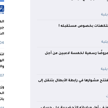
الم
 التكهنات بخصوص مستقبله !
جيش
ال
04 أوت
عروضًا رسمية لخمسة لاعبين من أجل
لتن
الو
وا
07 ماي
تفتتح مشوارها في رابطة الأبطال بتنقل إلى
وزي
بات
ز في أول مبارياته التحضيرية على حساب