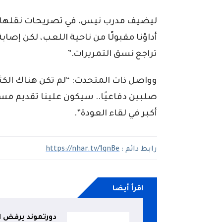
ليضيف مدرب نيس، في تصريحات نقلها
أداؤنا مقبولًا من ناحية اللعب، لكن إصا
تراجع نسق التمريرات.”
وواصل ذات المتحدث: “لم تكن هناك الكثاف
صلبين دفاعيًا.. سيكون علينا تقديم مست
أكبر في لقاء العودة”.
رابط دائم :
https://nhar.tv/1qnBe
اقرأ أيضا
دورتموند يرفض ا