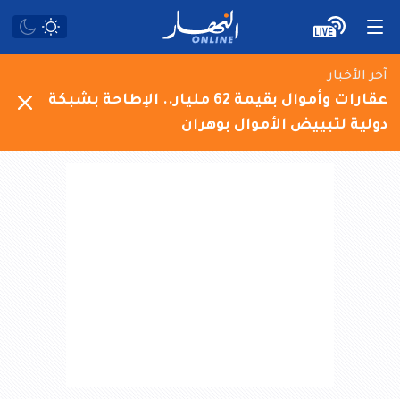
آخر الأخبار
عقارات وأموال بقيمة 62 مليار.. الإطاحة بشبكة
دولية لتبييض الأموال بوهران