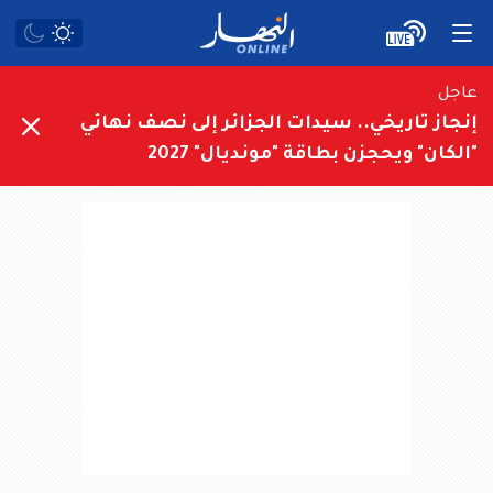
عاجل
إنجاز تاريخي.. سيدات الجزائر إلى نصف نهائي
"الكان" ويحجزن بطاقة "مونديال" 2027