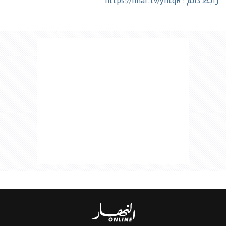
رابط دائم :
https://nhar.tv/yntqR