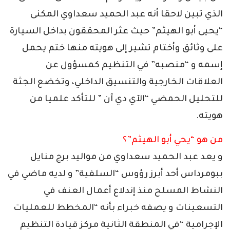
الذي تبين لاحقا أنه عبد الحميد سعداوي المكنى
“يحيى أبو الهيثم” حيث عثر المحققون بداخل السيارة
على وثائق وأختام تشير إلى هويته منها ختم يحمل
إسمه و “منصبه” في التنظيم كمسؤول عن
العلاقات الخارجية والتنسيق الداخلي، وتخضع الجثة
للتحليل الحمضي “الآي دي آن ” للتأكد علميا من
هويته.
من هو “يحي أبو الهيثم”؟
و يعد عبد الحميد سعداوي من مواليد برج منايل
ببومرداس أحد أبرز رؤوس “السلفية” و لديه ماضي في
النشاط المسلح منذ إندلاع أعمال العنف في
التسعينات و يصفه خبراء بأنه “المخطط للعمليات
الإجرامية “في المنطقة الثانية مركز قيادة التنظيم