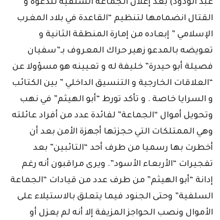
عبد الودود) بعد إعلان الجماعة السلفية للدعوة و
القتال انضمامها لتنظيم “القاعدة في بلاد المغرب
الإسلامي ” إبعاده من إمارة المنطقة الثانية و
تعويضه بالمدعو زهير حراك المعروف بـ”سفيان
فصيلة أبو حيدرة” خليفة له و تعيينه هو مسؤولا عن
“العلاقات الخارجية و التنسيق الداخلي ” بين الكتائب
و السرايا خاصة . و تأكد تورط “أبو الهيثم” في نهب
وتحويل أموال “الجماعة” لفائدة عدد من أفراد عائلته
وهي الممتلكات التي حجزتها أجهزة الأمن بعد أن
أخطرت بها رسميا من طرف أحد “التائبين” بعد
تفجيرات “الأربعاء الأسود”. ويرى مراقبون أنه رغم
إدانة “أبو الهيثم” من طرف عدد من قيادات “الجماعة
السلفية” وحتى الجنود فيما يتعلق بالاستيلاء على
الأموال ونصب الحواجز المزيفة إلا أنه لم يعزل أو