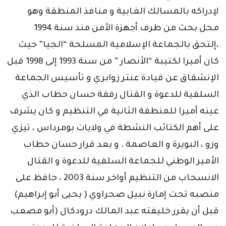
لإدراكه بالمسالك الغابية و منافذ المنطقة وهو
محل بحث من طرف أجهزة الأمن منذ سنة 1994
،إلتحق بالجماعة الإسلامية المسلحة “الجيا” حيث
كان أميرا لكتيبة “الأنصار ” من سنة 1993 إلى 1998 قبل
الإنشقاق عن قيادة عنتر زوابري و تأسيس الجماعة
السلفية للدعوة و القتال رفقة حسان حطاب الذي
عينه أميرا للمنطقة الثانية في التنظيم و كان يشرف
على أهم الكتائب النشطة في ولايات بومرداس ، تيزي
وزو ، البويرة و العاصمة . و بعد قرار حسان حطاب
الأمير الوطني للجماعة السلفية للدعوة و القتال
الانسحاب من التنظيم أواخر سنة 2003 ، حافظ على
منصبه تحت إمارة نبيل صحراوي ( يحيى أبو إبراهيم)
قبل أن يقرر خليفته عبد المالك درودكال (أبو مصعب