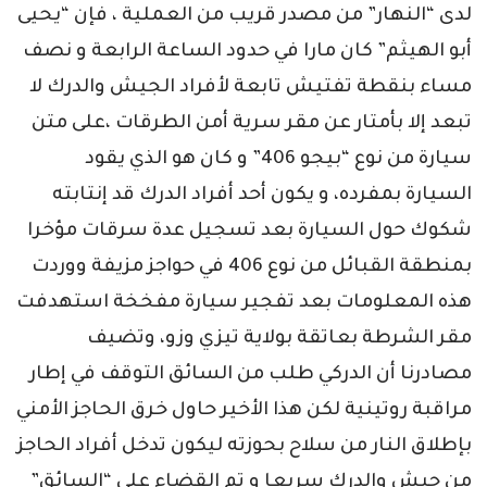
لدى “النهار” من مصدر قريب من العملية ، فإن “يحيى
أبو الهيثم” كان مارا في حدود الساعة الرابعة و نصف
مساء بنقطة تفتيش تابعة لأفراد الجيش والدرك لا
تبعد إلا بأمتار عن مقر سرية أمن الطرقات ،على متن
سيارة من نوع “بيجو 406” و كان هو الذي يقود
السيارة بمفرده، و يكون أحد أفراد الدرك قد إنتابته
شكوك حول السيارة بعد تسجيل عدة سرقات مؤخرا
بمنطقة القبائل من نوع 406 في حواجز مزيفة ووردت
هذه المعلومات بعد تفجير سيارة مفخخة استهدفت
مقر الشرطة بعاتقة بولاية تيزي وزو، وتضيف
مصادرنا أن الدركي طلب من السائق التوقف في إطار
مراقبة روتينية لكن هذا الأخير حاول خرق الحاجز الأمني
بإطلاق النار من سلاح بحوزته ليكون تدخل أفراد الحاجز
من جيش والدرك سريعا و تم القضاء على “السائق”