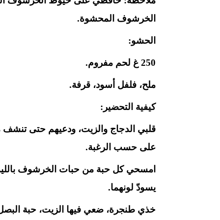
ملاحظة: حافظي على خيوط الخرشوف المن
الخرشوف المحشوة.
الحشو:
250 غ لحم مفروم.
ملح، فلفل أسود، قرفة.
كيفية التحضير:
قلبي الدجاج والزيت، ودعيهم حتى تنشف م
على حسب الرغبة.
امسحي كل حبة من حبات الخرشوف بالليمون
يسودّ لونهما.
خذي طنجرة، ضعي فيها الزيت، حبة البصل ا