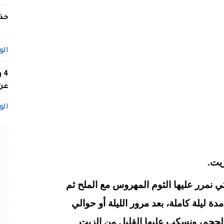
حذف
الو
4
عن 
الو
يت.
ي نمرر عليها الثوم المهروس مع الملح ثم
دة ليلة كاملة، بعد مرور الليلة أو حوالي
حجم، ونسكب عليها القليل من الزيت