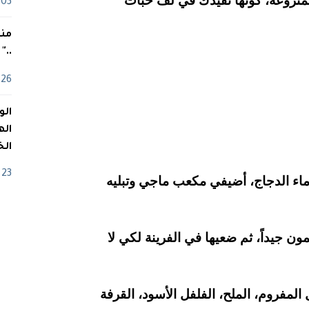
زوعة، كونها تفيدك في لف حبات
03 ماي
منذ
.."
26 أفريل
اله
الخ
23 أفريل
اء الدجاج، أضيفي مكعب ماجي وتبليه
 جيداً، ثم ضعيها في الفرينة لكي لا
لمفروم، الملح، الفلفل الأسود، القرفة