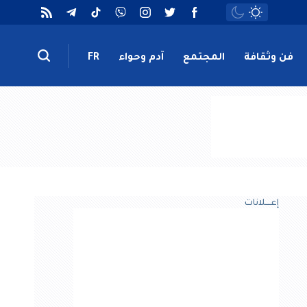
فن وثقافة
المجتمع
آدم وحواء
FR
إعــــلانات