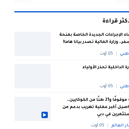
أكثر قراءة
اء الإجراءات الجديدة الخاصة بمنحة
فر.. وزارة المالية تصدر بيانا هاما!
طني
05 أوت
رة الداخلية تحذر الأولياء
طني
05 أوت
44 موقوفًا و21 طنًا من الكوكايين..
صيل أكبر عملية تهريب بدعم من
تثمرين في دبي
ار العالم
05 أوت