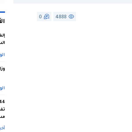
0
4888
ال
إلغ
الس
الو
وزا
الو
تفا
مس
أخب