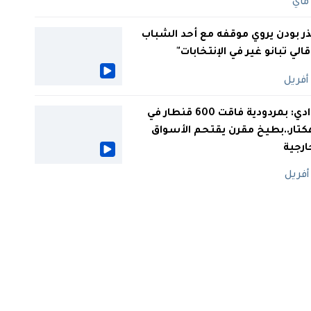
ر بودن يروي موقفه مع أحد الشباب
 قالي تبانو غير في الإنتخابات"
الوادي: بمردودية فاقت 600 قنطار في
كتار..بطيخ مقرن يقتحم الأسواق
ارجية