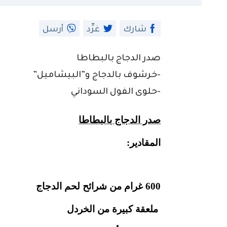
شارك
غرِّد
أرسل
صدر الدجاج بالبطاطا
-خرشوف بالدجاج و”البيشاميل”
-حلوى الفول السوداني
صدر الدجاج بالبطاطا
المقادير:
600 غرام
من شرائح لحم الدجاج
ملعقة كبيرة من الخردل