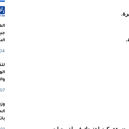
الم
جيش
.
ال
04 أوت
لتن
الو
وا
07 ماي
وزي
بات