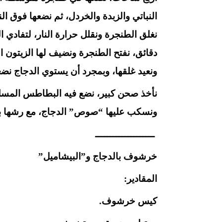
النباتي والزبدة والخردل، ثم نضعها فوق ا
نغلق الطنجرة ونقلل حرارة النار، لتفادي ا
دقائق، نفتح الطنجرة ونضيف لها الزيتون 
ونعيد غلقها، وبمجرد أن يستوي الدجاج نضعه
نأخذ صحن كبير، نضع فيه البطاطس المسلوق
ونسكب عليها “صوص” الدجاج، مع رشها بال
ــــــــــــــــــــ
خرشوف بالدجاج و”البيشاميل”
المقادير:
كيس خرشوف.