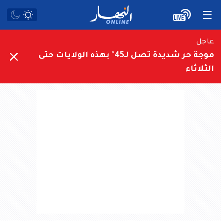
عاجل
موجة حر شديدة تصل لـ45° بهذه الولايات حتى
الثلاثاء