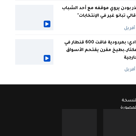
ر بودن يروي موقفه مع أحد الشباب
 قالي تبانو غير في الإنتخابات"
الوادي: بمردودية فاقت 600 قنطار في
كتار..بطيخ مقرن يقتحم الأسواق
ارجية
لنسخة
لمصورة