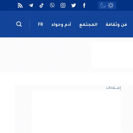
فن وثقافة
المجتمع
آدم وحواء
FR
إعــــلانات