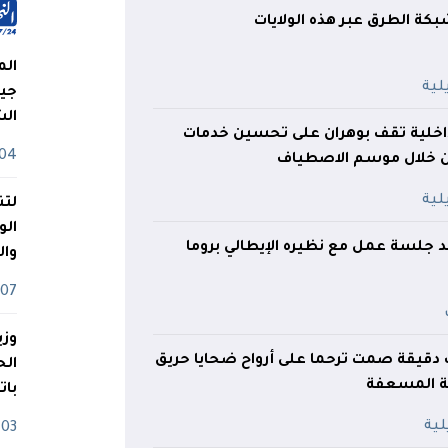
كة الطرق عبر هذه الولايات
الم
جيش
ال
لداخلية تقف بوهران على تحسين خدمات
04 أوت
ن خلال موسم الاصطياف
لتن
الو
قد جلسة عمل مع نظيره الإيطالي بروما
وا
07 ماي
وزي
ف دقيقة صمت ترحما على أرواح ضحايا حريق
 المسعفة
بات
03 ماي