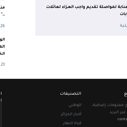
نابة لمواصلة تقديم واجب العزاء لعائلات
منذ
بات
.."
26 أفريل
اله
الخ
23 أفريل
ع
التصنيفات
ا
ا
أي معلومات إضافية،
الوطني
عبر البريد
أخبار الجزائر
cont
قناة النهار