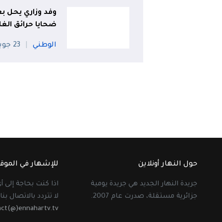
وفد وزاري يحل بع
ضحايا حرائق الغا
الوطني
23 جويلية
حول النهار أونلاين
للإشهار في الموق
جريدة النهار الجديد هي جريدة يومية
اذا كنت بحاجة إلى 
جزائرية مستقلة، صدرت عام 2007.
لا تتردد بالاتصال بنا 
act(@)ennahartv.tv