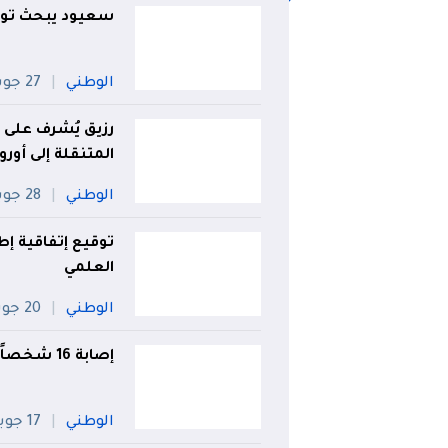
سعيود يبحث توسي
الوطني
27 جويلية
رزيق يُشرف على أ
المتنقلة إلى أوروب
الوطني
28 جويلية
توقيع إتفاقية إط
العلمي
الوطني
20 جويلية
إصابة 16 شخصاً في حادث اصطدام تسلسلي بسكيكدة
الوطني
17 جويلية