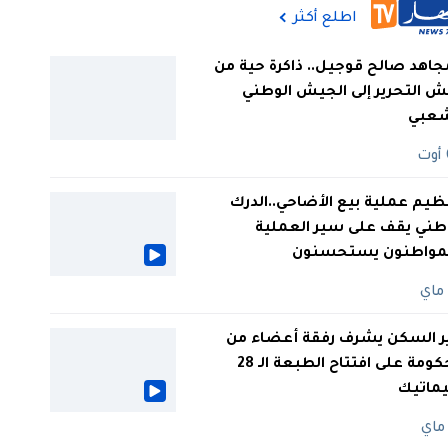
اطلع أكثر
جاهد صالح قوجيل.. ذاكرة حية من
 التحرير إلى الجيش الوطني
شعبي
ظيم عملية بيع الأضاحي..الدرك
طني يقف على سير العملية
لمواطنون يستحسنون
ر السكن يشرف رفقة أعضاء من
الحكومة على افتتاح الطبعة الـ 28
يماتيك