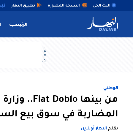
البث الحي
النسخة المصورة
تطبيق النهار
الرئيسية
ا
إعــــلانات
الوطني
من بينها blo
المضاربة في سوق بيع السي
بقلم
النهار أونلاين