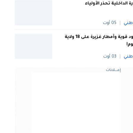
رة الداخلية تحذر الأولياء
طني
05 أوت
رعود قوية وأمطار غزيرة على 18 ولاية
وم!
طني
03 أوت
إعــــلانات