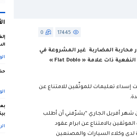
ال
0
17445
إلغ
الس
ر محاربة المضاربة غير المشروعة في
الو
سوق بيع المركبات، لاسيما السيارات النفعية ذات علامة « Fiat Doblo »
حذف
 إسداء تعليمات للموثّقين للامتناع عن
الو
ة.
بعد
ي المراسلة التي حملت تاريخ 9 من شهر أفريل الجاري “يشرّفني أن أطلب
بيت
موثقين بالامتناع عن ابرام عقود
الر
ة لدى وكلاء السيارات والمصنعين