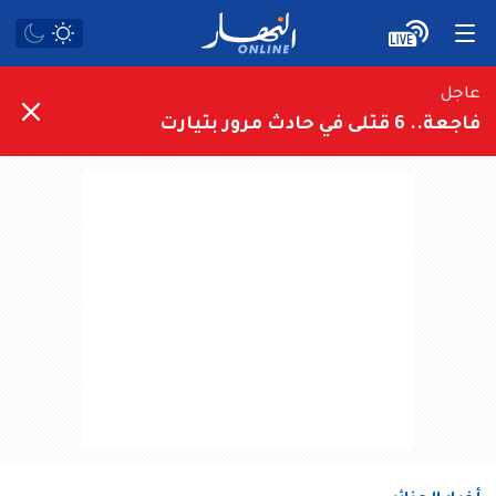
عاجل
فاجعة.. 6 قتلى في حادث مرور بتيارت