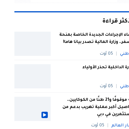
أكثر قراءة
اء الإجراءات الجديدة الخاصة بمنحة
فر.. وزارة المالية تصدر بيانا هاما!
طني
05 أوت
رة الداخلية تحذر الأولياء
طني
05 أوت
44 موقوفًا و21 طنًا من الكوكايين..
صيل أكبر عملية تهريب بدعم من
تثمرين في دبي
ار العالم
05 أوت