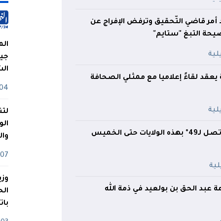
ّد أمر قاضي التّحقيق وترفض الإفراج عن
حة التبغ "ستايم"
الم
جيش
ال
عقد لقاءً إعلاميا مع ممثلي الصحافة
04 أوت
لتن
الو
ات حتى الخميس
وا
07 ماي
وزي
عبد الحق بن بولعيد في ذمة الله
بات