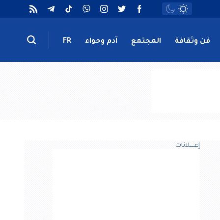
فن وثقافة
المجتمع
آدم وحواء
FR
إعــــلانات