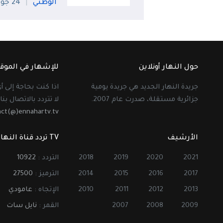
الوطني
24 جويلية
حول النهار أونلاين
للإشهار في الموق
جريدة النهار الجديد هي جريدة يومية
اذا كنت بحاجة إلى 
جزائرية مستقلة، صدرت عام 2007.
لا تتردد بالاتصال بنا 
act(@)ennahartv.tv
الأرشيف
TV تردد قناة النهار
2021
2020
2019
2018
التردد :
10922
2017
2016
2015
2014
الترميز :
27500
2013
2012
2011
2010
الإتجاه :
عامودي
2009
2008
2007
القمر :
نايل سات