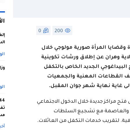
ال
0
200
إلغ
الس
وقضايا المرأة صورية مولوجي خلال
الو
ولاية وهران عن إطلاق ورشات تكوينية
البيداغوجي الجديد الخاص بالتكفل
وزا
 القطاعات المعنية والجمعيات
ى غاية نهاية شهر جوان المقبل.
الو
فتح مراكز جديدة خلال الدخول الاجتماعي
تفا
ر مراكز تبسة والعاصمة مع تشجيع السلطات
مس
ية. لتقريب خدمات التكفل من العائلات.
أخب