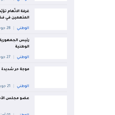
غرفة الاتّهام تؤي
المتهمين في فضي
الوطني
28 جويلية
رئيس الجمهورية ي
الوطنية
الوطني
27 جويلية
موجة حر شديدة تصل لـ49° بهذه الولاي
الوطني
21 جويلية
عضو مجلس الأمة 