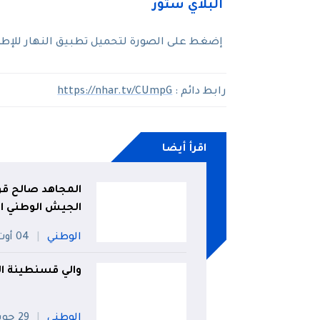
إضغط على الصورة لتحميل تطبيق النهار للإطلاع
رابط دائم :
https://nhar.tv/CUmpG
اقرأ أيضا
المجاهد صالح قوج
الجيش الوطني ا
الوطني
04 أوت
والي قسنطينة ال
الوطني
29 جويلية