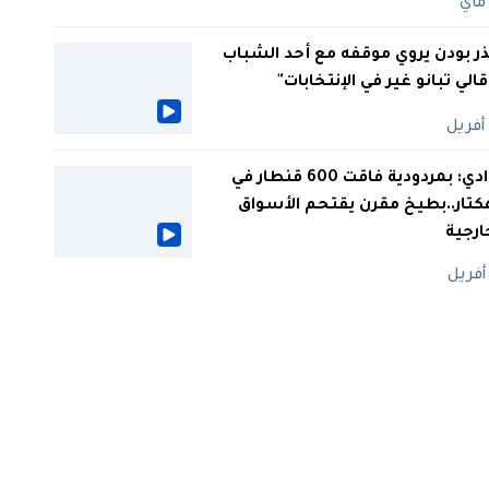
ر بودن يروي موقفه مع أحد الشباب
 قالي تبانو غير في الإنتخابات"
الوادي: بمردودية فاقت 600 قنطار في
كتار..بطيخ مقرن يقتحم الأسواق
ارجية