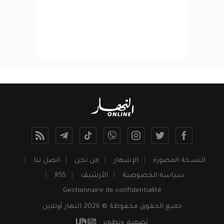
النسخة المصورة
الإشهار
من نحن
اتصل بنا
سياسة الخصوصية
الأرشيف
RSS
Gestionnaire de confidentialité
جميع
الحقوق
محفوظة © 2026 النهار أونلاين
تصميم وتطوير