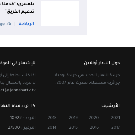
بلعمري: "قدمنا 
تدعيم الفريق"
الرياضة
26 جويلية
حول النهار أونلاين
للإشهار في الموق
جريدة النهار الجديد هي جريدة يومية
اذا كنت بحاجة إلى 
جزائرية مستقلة، صدرت عام 2007.
لا تتردد بالاتصال بنا 
act(@)ennahartv.tv
الأرشيف
TV تردد قناة النهار
2021
2020
2019
2018
التردد :
10922
2017
2016
2015
2014
الترميز :
27500