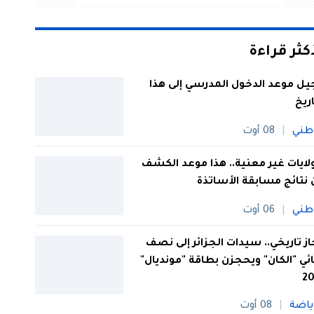
أكثر قراءة
يل موعد الدخول المدرسي إلى هذا
اريخ
طني
08 أوت
 ولايات غير معنية.. هذا موعد الكشف
نتائج مسابقة الأساتذة
طني
06 أوت
از تاريخي.. سيدات الجزائر إلى نصف
ئي "الكان" ويحجزن بطاقة "مونديال"
20
ياضة
08 أوت