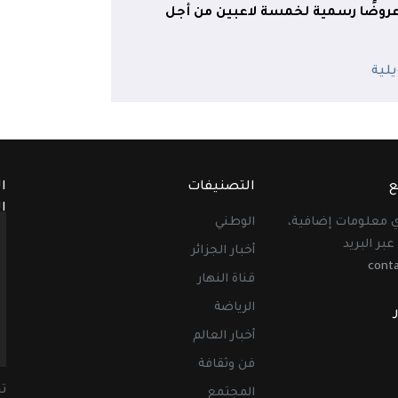
عروضًا رسمية لخمسة لاعبين من أجل
ع
التصنيفات
ا
ا
أي معلومات إضافية،
الوطني
عبر البريد
أخبار الجزائر
cont
قناة النهار
الرياضة
أخبار العالم
فن وثقافة
ت
المجتمع