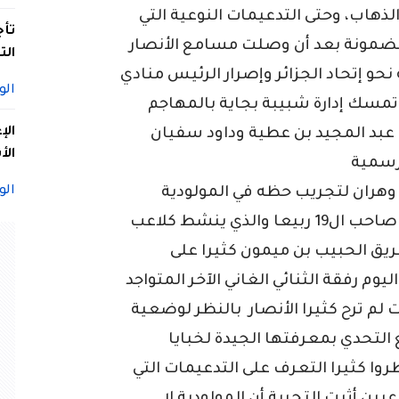
ذهاب، وحتى التدعيمات النوعية التي
تأج
ضمونة بعد أن وصلت مسامع الأنصار
الت
 نحو إتحاد الجزائر وإصرار الرئيس منادي
الو
 تمسك إدارة شبيبة بجاية بالمهاجم
الإ
عبد المجيد بن عطية وداود سفيان
الأ
رسمية
الو
ى وهران لتجريب حظه في المولودية
ويتعلق الأمر بالطوغولي عصمان هارونة صاحب ال19 ربيعا والذي ينشط كلاعب
ريق الحبيب بن ميمون كثيرا على
يوم رفقة الثنائي الغاني الآخر المتواجد
ت لم ترح كثيرا الأنصار بالنظر لوضعية
 التحدي بمعرفتها الجيدة لخبايا
ظروا كثيرا التعرف على التدعيمات التي