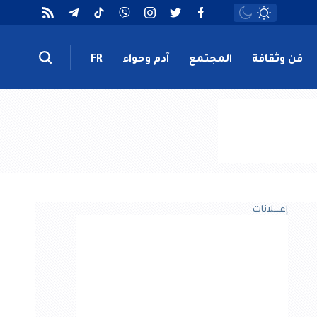
فن وثقافة
المجتمع
آدم وحواء
FR
إعــــلانات