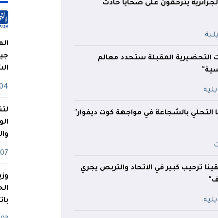
 الجزائرية يترحمون على ضحايا حادث
الم
جيش
ات التحضيرية المقبلة ستحدد معالم
ال
ية"
04 أوت
لتن
 التحلي بالشجاعة في مواجهة كوت ديفوار"
الو
وا
07 ماي
قينا ترحيب كبير في الاتحاد والتربص يجري
وزي
ف"
بات