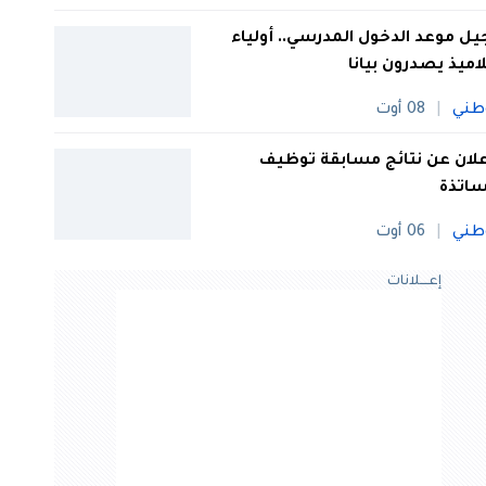
يل موعد الدخول المدرسي.. أولياء
لاميذ يصدرون بيانا
طني
08 أوت
علان عن نتائج مسابقة توظيف
ساتذة
طني
06 أوت
إعــــلانات