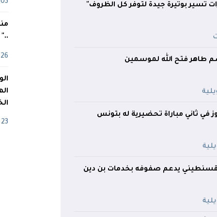
03 ماي
ت تسير بوتيرة جيدة لتوفر كل الظروف"
منذ
.."
26 أفريل
م طاهر فتح الله لموسمين
اله
الخ
ز في ثاني مباراة تحضيرية له بتونس
23 أفريل
القسنطيني يدعم صفوفه بخدمات بن دين