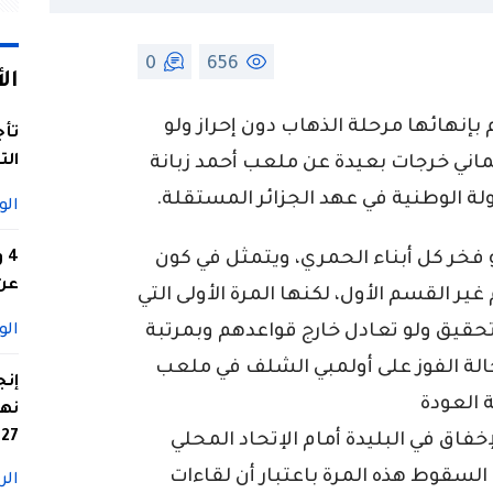
0
656
ال
بإنهائها مرحلة الذهاب دون إحراز ولو
تأج
الت
ماني خرجات بعيدة عن ملعب أحمد زبانة
لة الوطنية في عهد الجزائر المستقلة.
الو
فخر كل أبناء الحمري، ويتمثل في كون
4
عن 
ر القسم الأول، لكنها المرة الأولى التي
حقيق ولو تعادل خارج قواعدهم وبمرتبة
الو
حالة الفوز على أولمبي الشلف في ملعب
إنج
 العودة
نها
27
فاق في البليدة أمام الإتحاد المحلي
لسقوط هذه المرة باعتبار أن لقاءات
الر