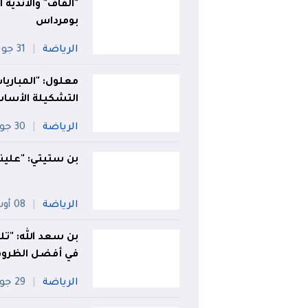
"الفاف" والأندية
بومرداس
الرياضة
31 جويلية
معلول: "المباري
التشكيلة الأساس
الرياضة
30 جويلية
بن ستيتي: "علينا
الرياضة
08 أوت
بن سعد الله: "تل
في أفضل الظرو
الرياضة
29 جويلية