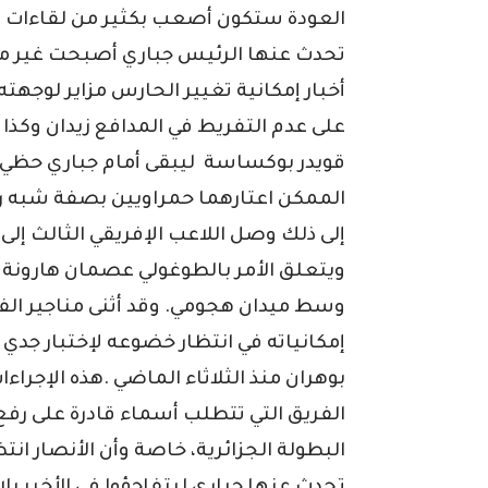
العودة ستكون أصعب بكثير من لقاءات ال
تحدث عنها الرئيس جباري أصبحت غير م
أخبار إمكانية تغيير الحارس مزاير لوجهته
على عدم التفريط في المدافع زيدان وكذا
قويدر بوكساسة ليبقى أمام جباري حظي 
الممكن اعتارهما حمراويين بصفة شبه 
إلى ذلك وصل اللاعب الإفريقي الثالث إل
وسط ميدان هجومي. وقد أثنى مناجير الف
إمكانياته في انتظار خضوعه لإختبار جدي ال
بوهران منذ الثلاثاء الماضي .هذه الإجراءا
الفريق التي تتطلب أسماء قادرة على رفع
البطولة الجزائرية، خاصة وأن الأنصار انت