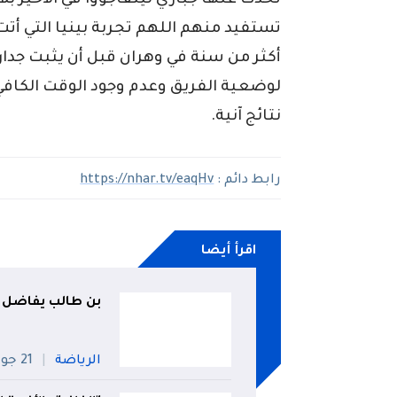
تحدث عنها جباري ليتفاجؤوا في الأخير بلاع
تستفيد منهم اللهم تجربة بينيا التي أتت
أكثر من سنة في وهران قبل أن يثبت جدارت
لوضعية الفريق وعدم وجود الوقت الكافي
نتائج آنية.
رابط دائم :
https://nhar.tv/eaqHv
اقرأ أيضا
بن طالب يفاضل ب
الرياضة
21 جويلية