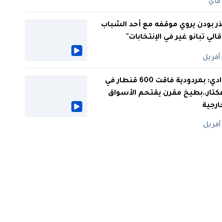
ر بودن يروي موقفه مع أحد الشباب
 قالي تبانو غير في الإنتخابات"
الوادي: بمردودية فاقت 600 قنطار في
كتار..بطيخ مقرن يقتحم الأسواق
ارجية