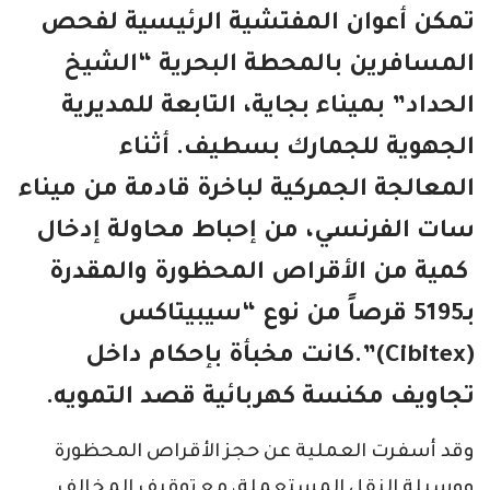
تمكن أعوان المفتشية الرئيسية لفحص
المسافرين بالمحطة البحرية “الشيخ
الحداد” بميناء بجاية، التابعة للمديرية
الجهوية للجمارك بسطيف. أثناء
المعالجة الجمركية لباخرة قادمة من ميناء
سات الفرنسي، من إحباط محاولة إدخال
كمية من الأقراص المحظورة والمقدرة
بـ5195 قرصاً من نوع “سيبيتاكس
(Cibitex)”.كانت مخبأة بإحكام داخل
تجاويف مكنسة كهربائية قصد التمويه.
وقد أسفرت العملية عن حجز الأقراص المحظورة
ووسيلة النقل المستعملة، مع توقيف المخالف