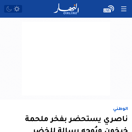
الوطني
ناصري يستحضر بفخر ملحمة
خيخون ويُوجه رسالة للخضر