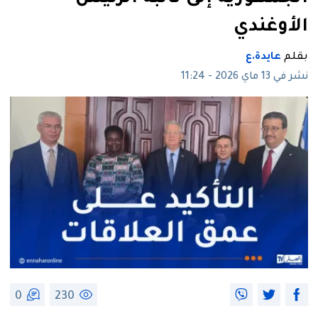
الأوغندي
بقلم
عايدة.ع
نشر في 13 ماي 2026 - 11:24
0
230