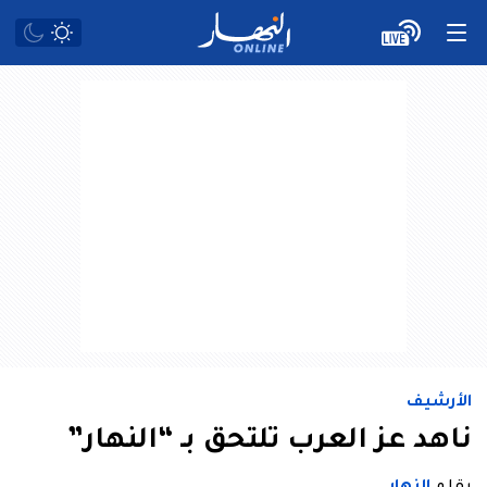
الأرشيف
ناهد عز العرب تلتحق بـ “النهار”