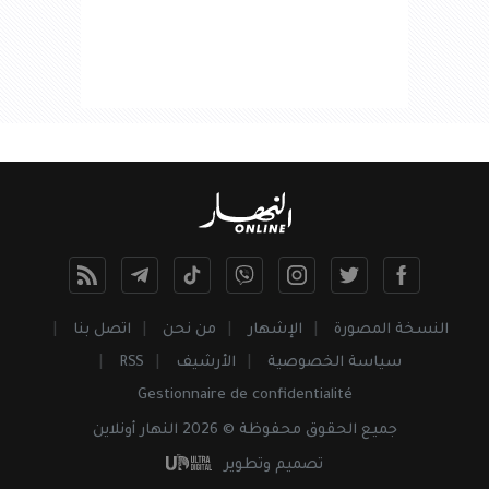
النسخة المصورة
الإشهار
من نحن
اتصل بنا
سياسة الخصوصية
الأرشيف
RSS
Gestionnaire de confidentialité
جميع
الحقوق
محفوظة © 2026 النهار أونلاين
تصميم وتطوير