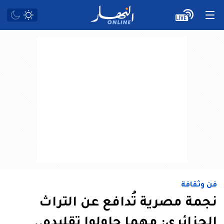
فن وثقافة
نجمة مصرية تُدافع عن التراث
الجزائري: مهما حاولوا تقليده..