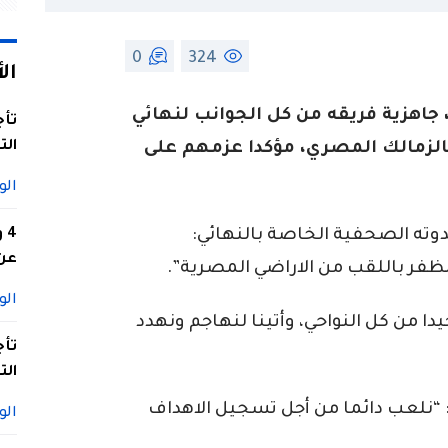
0
324
ال
 جاهزية فريقه من كل الجوانب لنهائي
تأج
الت
لزمالك المصري، مؤكدا عزمهم على
الو
دوته الصحفية الخاصة بالنهائي:
4
عن 
فر باللقب من الاراضي المصرية”.
الو
ا من كل النواحي، وأتينا لنهاجم ونهدد
تأج
الت
: “نلعب دائما من أجل تسجيل الاهداف
الو