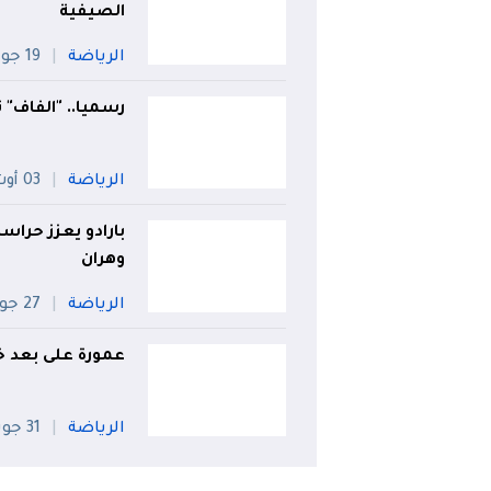
الصيفية
الرياضة
19 جويلية
رسميا.. "الفاف"
الرياضة
03 أوت
بارادو يعزز حراس
وهران
الرياضة
27 جويلية
عمورة على بعد خ
الرياضة
31 جويلية