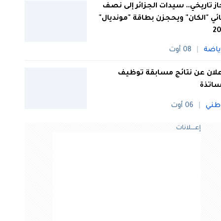
از تاريخي.. سيدات الجزائر إلى نصف
ئي "الكان" ويحجزن بطاقة "مونديال"
20
ياضة
08 أوت
علان عن نتائج مسابقة توظيف
ساتذة
طني
06 أوت
إعــــلانات