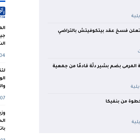
الم
 تعلن فسخ عقد بيتكوفيتش بالتراضي
جيش
ال
04 أوت
ة المرمى بضم بشير دلّة قادمًا من جمعية
لتن
الو
وا
07 ماي
طوة من بنفيكا
وزي
بات