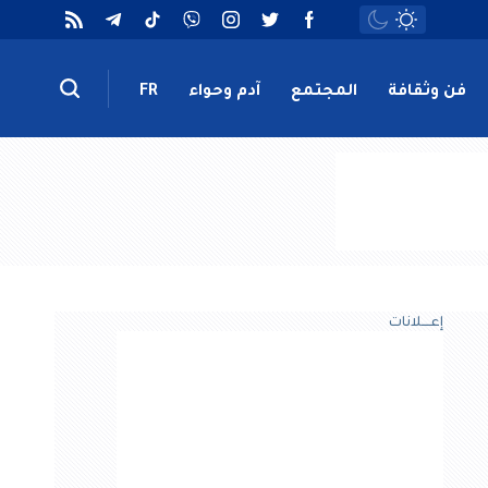
فن وثقافة
المجتمع
آدم وحواء
FR
إعــــلانات