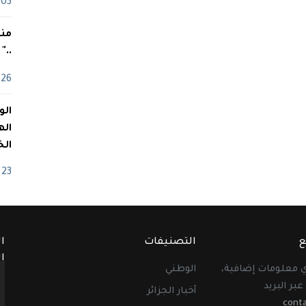
03 ماي
منذ
.."
26 أفريل
اله
الخ
23 أفريل
ع
التصنيفات
ا
ا
أي معلومات إضافية،
الوطني
عبر البريد
أخبار الجزائر
cont