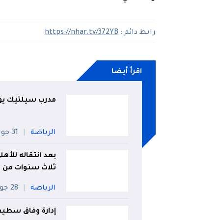
رابط دائم :
https://nhar.tv/372YB
اقرأ أيضا
مدرب سيلتيك يؤ
الرياضة
31 جويلية
بعد انتقاله للأهل
ثلاث سنوات من ا
الرياضة
28 جويلية
إدارة وفاق سطيف