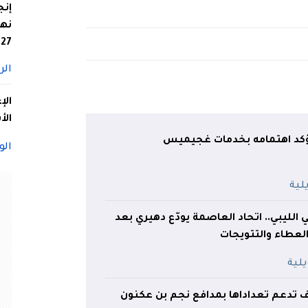
إنج
نها
27
الر
الإ
الأ
كد اهتمامه بخدمات غجيميس
الو
ي الليبي.. اتحاد العاصمة يودّع دهيري بعد
لعطاء والتتويجات
 تدعم تعداداها بمدافع نجم بن عكنون