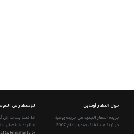
حول النهار أونلاين
للإشهار في الموق
جريدة النهار الجديد هي جريدة يومية
اذا كنت بحاجة إلى 
جزائرية مستقلة، صدرت عام 2007.
لا تتردد بالاتصال بنا 
act(@)ennahartv.tv