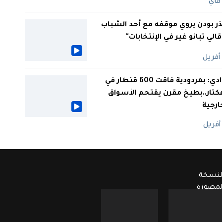
ر بودن يروي موقفه مع أحد الشباب
 قالي تبانو غير في الإنتخابات"
الوادي: بمردودية فاقت 600 قنطار في
كتار..بطيخ مقرن يقتحم الأسواق
ارجية
لنسخة
لمصورة