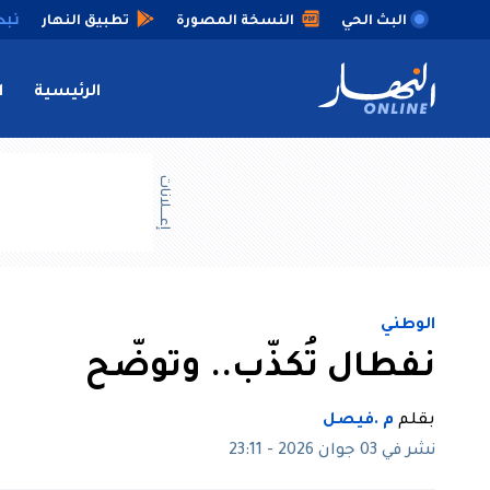
البث الحي
النسخة المصورة
تطبيق النهار
الرئيسية
ا
إعــــلانات
الوطني
نفطال تُكذّب.. وتوضّح
بقلم
م .فيصل
نشر في 03 جوان 2026 - 23:11