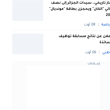
از تاريخي.. سيدات الجزائر إلى نصف
ئي "الكان" ويحجزن بطاقة "مونديال"
20
ياضة
08 أوت
علان عن نتائج مسابقة توظيف
ساتذة
طني
06 أوت
إعــــلانات