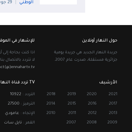
الوطني
29 جويلية
حول النهار أونلاين
للإشهار في الموق
جريدة النهار الجديد هي جريدة يومية
اذا كنت بحاجة إلى 
جزائرية مستقلة، صدرت عام 2007.
لا تتردد بالاتصال بنا 
act(@)ennahartv.tv
الأرشيف
TV تردد قناة النهار
2021
2020
2019
2018
التردد :
10922
2017
2016
2015
2014
الترميز :
27500
2013
2012
2011
2010
الإتجاه :
عامودي
2009
2008
2007
القمر :
نايل سات