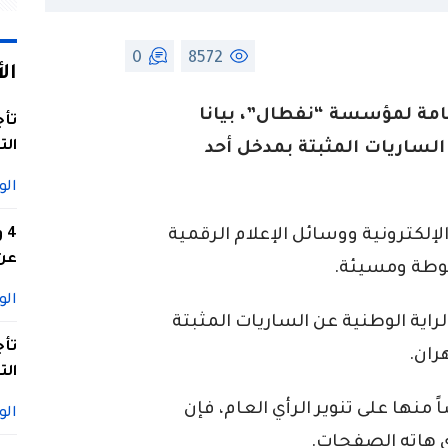
0
8572
ال
امة لمؤسسة “نفطال”، بيانا
تأج
الت
الساريات المثبتة بمدخل أحد
الو
كترونية ووسائل الإعلام الرقمية
4
عن 
لوطة ومسيئة.
الو
اية الوطنية عن الساريات المثبتة
تأج
ران.
الت
اً منها على تنوير الرأي العام، فإن
الو
 هاته الصفحات.