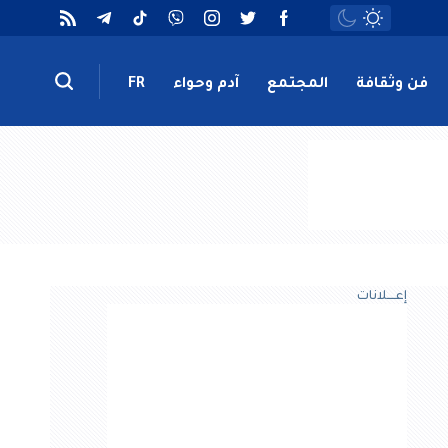
فن وثقافة
المجتمع
آدم وحواء
FR
إعــــلانات