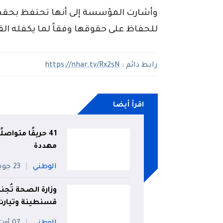
وأشارت المؤسسة إلى أنها تحتفظ بحقها ف
للحفاظ على حقوقها وفقاً لما يكفله الق
رابط دائم :
https://nhar.tv/Rx2sN
اقرأ أيضا
مهددة
الوطني
23 جويلية
وزارة الصحة تُجن
قسنطينة وتيارت