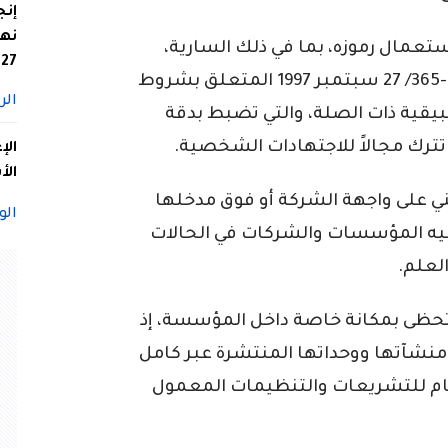
إنج
نها
تعمال رموزه، بما في ذلك السارية،
27
يخضع لأحكام المرسوم التنفيذي رقم 97-365/ 27 سبتمبر 1997 المتعلق بشروط
الر
قية ذات الصلة، والتي تضبط بدقة
 تترك مجالاً للاجتهادات الشخصية.
الإ
الأ
ني على واجهة الشركة أو فوق مدخلها
الو
أ إليه المؤسسات والشركات في الحالات
لعلم.
 تحظى بمكانة خاصة داخل المؤسسة، إذ
منشآتها ووحداتها المنتشرة عبر كامل
التام للتشريعات والتنظيمات المعمول