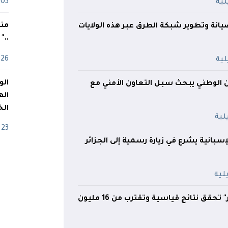
03 ماي
منذ
نة وتطوير شبكة الطرق عبر هذه الولايات
.."
26 أفريل
من الوطني يبحث سبل التعاون الأمني مع
اله
الخ
23 أفريل
سبانية يشرع في زيارة رسمية إلى الجزائر
"Ooredoo الجزائر" تحقق نتائج قياسية وتقترب من 16 مليون