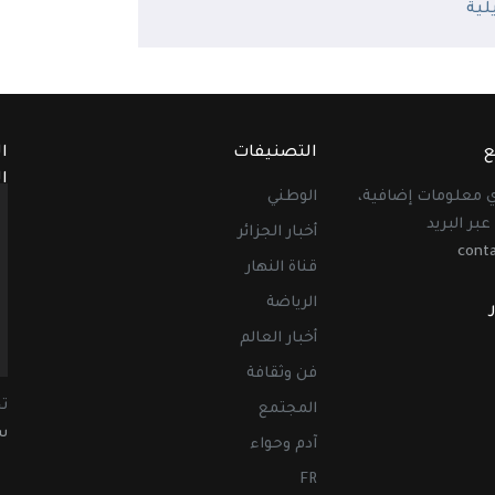
ع
التصنيفات
ا
ا
أي معلومات إضافية،
الوطني
عبر البريد
أخبار الجزائر
cont
قناة النهار
الرياضة
أخبار العالم
فن وثقافة
ت
المجتمع
سب
آدم وحواء
FR