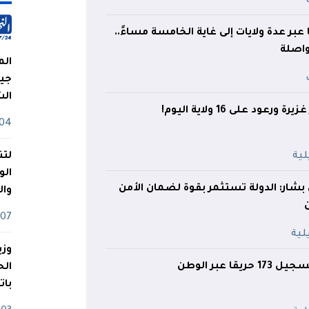
3 حريقًا عبر عدة ولايات إلى غاية الخامسة مساءً..
الم
جيش
ال
ورعود على 16 ولاية اليوم!
04 أوت
لتن
الو
بشار: الدولة تستثمر بقوة لضمان الأمن
وا
07 ماي
وزي
بات