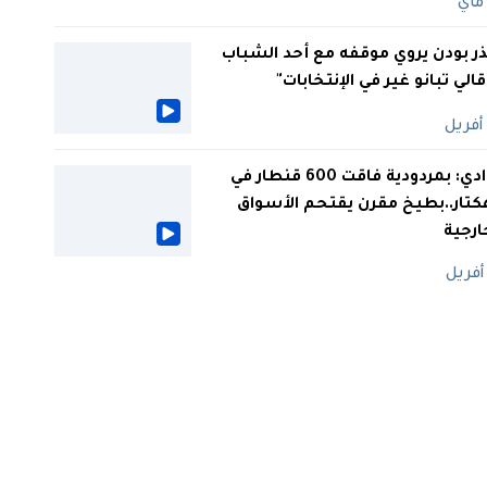
ر بودن يروي موقفه مع أحد الشباب
 قالي تبانو غير في الإنتخابات"
الوادي: بمردودية فاقت 600 قنطار في
كتار..بطيخ مقرن يقتحم الأسواق
ارجية