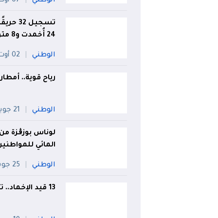
الوطني
07 أوت
تسجيل 2
24 أُخمدت و8 متواصلة
الوطني
02 أوت
رياح قوية.. أمطار غزيرة 
الوطني
21 جويلية
لوناس بوزڨزة من 
المائي للمواطنين
الوطني
25 جويلية
13 قيد الإخماد.. تسجيل 173 حريقا عبر الوطن