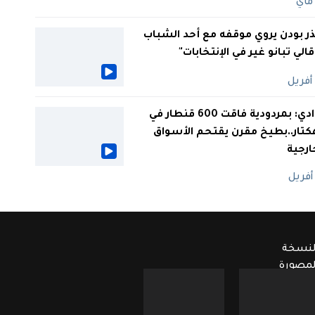
ر بودن يروي موقفه مع أحد الشباب
 قالي تبانو غير في الإنتخابات"
الوادي: بمردودية فاقت 600 قنطار في
كتار..بطيخ مقرن يقتحم الأسواق
ارجية
لنسخة
لمصورة