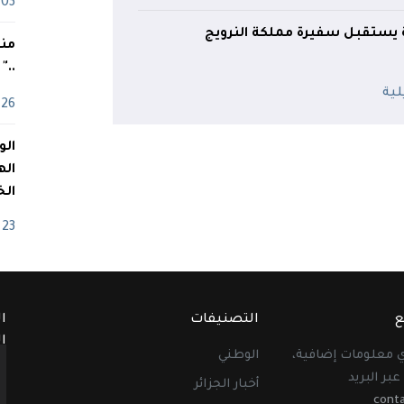
03 ماي
 يستقبل سفيرة مملكة النرويج
منذ
.."
26 أفريل
اله
الخ
23 أفريل
ع
التصنيفات
ا
ا
أي معلومات إضافية،
الوطني
عبر البريد
أخبار الجزائر
cont