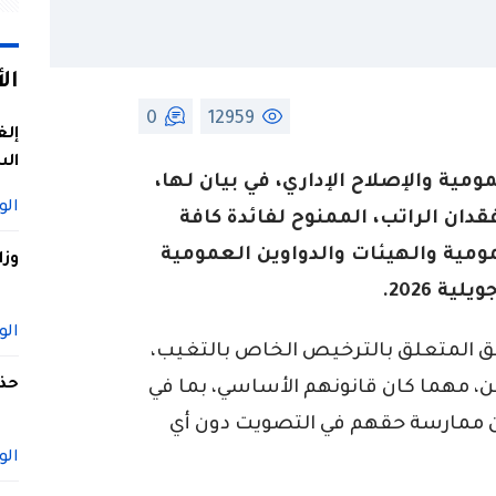
ال
0
12959
إلغ
الس
ية والإصلاح الإداري، في بيان لها،
الو
دان الراتب، الممنوح لفائدة كافة
ية والهيئات والدواوين العمومية
وزا
الو
ابق المتعلق بالترخيص الخاص بالتغيب،
حذف
، مهما كان قانونهم الأساسي، بما في
ن ممارسة حقهم في التصويت دون أي
الو