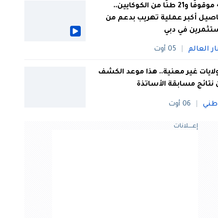
44 موقوفًا و21 طنًا من الكوكايين..
صيل أكبر عملية تهريب بدعم من
تثمرين في دبي
ار العالم
05 أوت
 ولايات غير معنية.. هذا موعد الكشف
نتائج مسابقة الأساتذة
طني
06 أوت
إعــــلانات