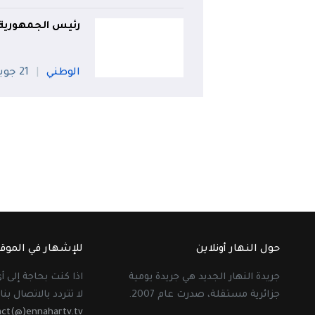
رئيس الجمهورية
الوطني
21 جويلية
حول النهار أونلاين
للإشهار في الموق
جريدة النهار الجديد هي جريدة يومية
اذا كنت بحاجة إلى 
جزائرية مستقلة، صدرت عام 2007.
لا تتردد بالاتصال بنا 
act(@)ennahartv.tv