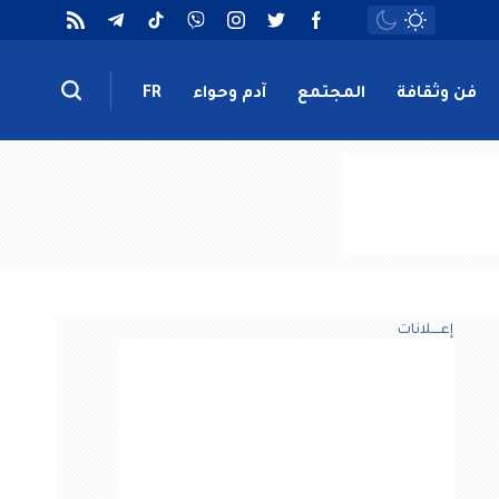
فن وثقافة
المجتمع
آدم وحواء
FR
إعــــلانات