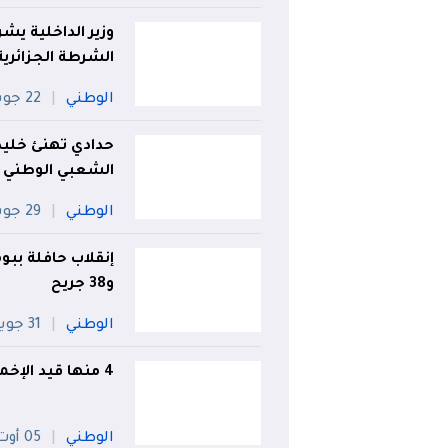
الشرطة الجزائرية
الوطني
22 جويلية
حدادي تهنئ خليد
الشعبي الوطني
الوطني
29 جويلية
و38 جريح
الوطني
31 جويلية
4 منها قيد الإخماد.. تسجيل 54 حريقا في يوم واحد
الوطني
05 أوت