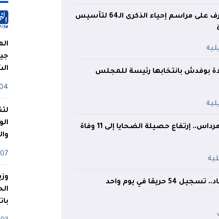
وزير الداخلية يشرف على مراسم إحياء الذكرى الـ64 لتأسيس
الم
جيش
ال
ة بوفدش بانتخابها رئيسة للمجلس
04 أوت
لتن
الو
إنقلاب حافلة ببومرداس.. إرتفاع حصيلة الضحايا إلى 11 وفاة
وا
07 ماي
وزي
بات