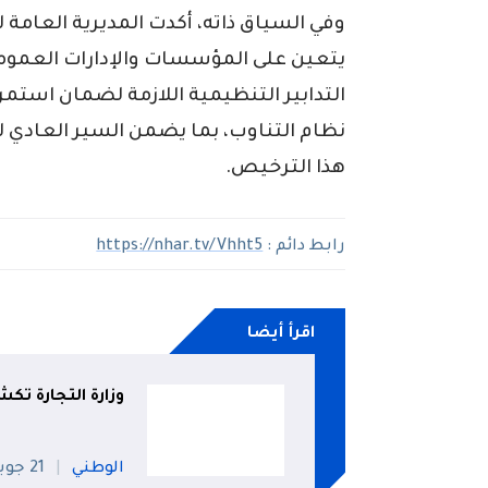
وفي السياق ذاته، أكدت المديرية العامة ل
يتعين على المؤسسات والإدارات العمومية
التدابير التنظيمية اللازمة لضمان استم
نظام التناوب، بما يضمن السير العادي ل
هذا الترخيص.
رابط دائم :
https://nhar.tv/Vhht5
اقرأ أيضا
وزارة التجارة ت
الوطني
21 جويلية