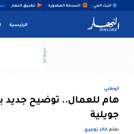
البث الحي
النسخة المصورة
تطبيق النهار
الرئيسية
ا
إعــــلانات
الوطني
جويلية
بقلم
خالد زوبيري