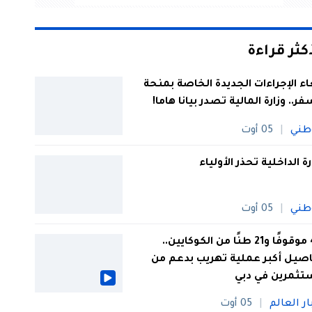
أكثر قراءة
اء الإجراءات الجديدة الخاصة بمنحة
فر.. وزارة المالية تصدر بيانا هاما!
طني
05 أوت
رة الداخلية تحذر الأولياء
طني
05 أوت
44 موقوفًا و21 طنًا من الكوكايين..
صيل أكبر عملية تهريب بدعم من
تثمرين في دبي
ار العالم
05 أوت