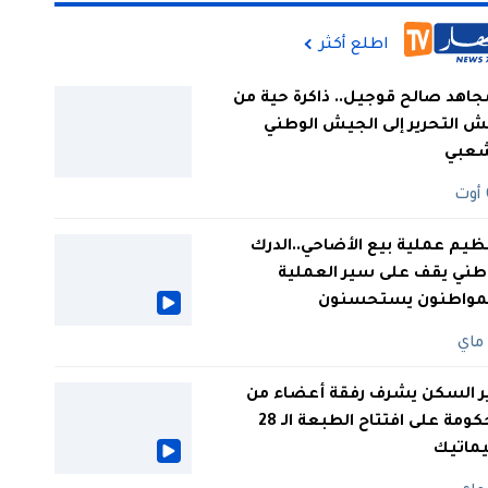
اطلع أكثر
جاهد صالح قوجيل.. ذاكرة حية من
 التحرير إلى الجيش الوطني
شعبي
ظيم عملية بيع الأضاحي..الدرك
طني يقف على سير العملية
لمواطنون يستحسنون
ر السكن يشرف رفقة أعضاء من
الحكومة على افتتاح الطبعة الـ 28
يماتيك