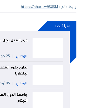
رابط دائم :
https://nhar.tv/9SGSM
اقرأ أيضا
وزير العدل يحِلّ 
الوطني
25 جويلية
بداري يكرّم المت
ببلغاريا
الوطني
05 أوت
جامعة الدول العرب
الأيتام