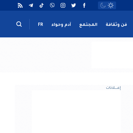
فن وثقافة
المجتمع
آدم وحواء
FR
إعــــلانات