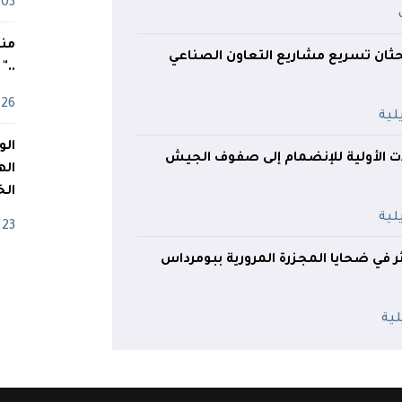
03 ماي
منذ
بحثان تسريع مشاريع التعاون الصناعي
.."
26 أفريل
ت الأولية للإنضمام إلى صفوف الجيش
اله
الخ
23 أفريل
 في ضحايا المجزرة المرورية ببومرداس