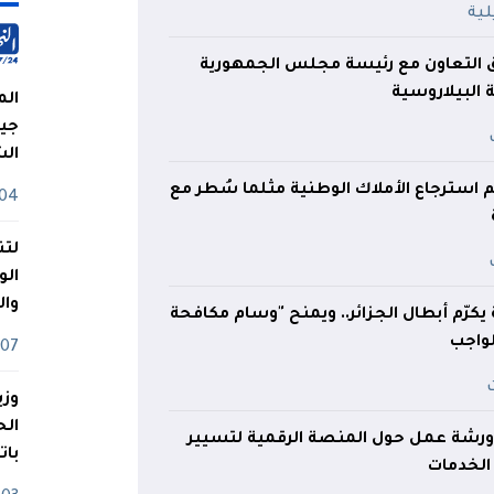
 التعاون مع رئيسة مجلس الجمهورية
 البيلاروسية
الم
جيش
ال
تم استرجاع الأملاك الوطنية مثلما سُطر مع
04 أوت
لتن
الو
وا
كرّم أبطال الجزائر.. ويمنح "وسام مكافحة
لواجب
07 ماي
وزي
رشة عمل حول المنصة الرقمية لتسيير
بات
الخدمات