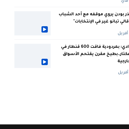
ر بودن يروي موقفه مع أحد الشباب
 قالي تبانو غير في الإنتخابات"
الوادي: بمردودية فاقت 600 قنطار في
كتار..بطيخ مقرن يقتحم الأسواق
ارجية