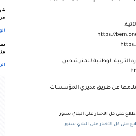
4
عن 
تية:
الو
سيد
منا
ارة التربية الوطنية للمترشحين
الر
لامها عن طريق مديري المؤسسات
 على كل الآخبار على البلاي ستور