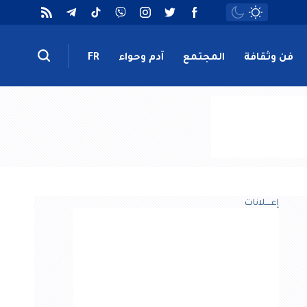
فن وثقافة
المجتمع
آدم وحواء
FR
إعــــلانات