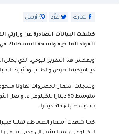
شارك
غرِّد
أرسل
كشفت البيانات الصادرة عن وزارتي الف
المواد الفلاحية واسعة الاستهلاك في ا
ويعكس هذا التقرير اليومي، الذي يحلل ا
ديناميكية العرض والطلب وتأثيرها المب
وسجلت أسعار الخضروات تفاوتا ملحوظا
متوسط 60 دينارا للكيلوغرام. واص
بمتوسط بلغ 516 دينارا.
للكيلوغرام. مما يشير إلى عدم استقرار