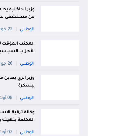
وزير الداخلية يط
من مستشفى سرا
الوطني
22 جويلية
المكتب المؤقت 
الأحزاب السياسية
الوطني
26 جويلية
وزير الري يعاين م
ببسكرة
الوطني
08 أوت
وكالة ترقية الاست
المكلفة بتهيئة و
الوطني
02 أوت