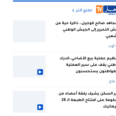
اطلع أكثر
جاهد صالح قوجيل.. ذاكرة حية من
 التحرير إلى الجيش الوطني
شعبي
ظيم عملية بيع الأضاحي..الدرك
طني يقف على سير العملية
لمواطنون يستحسنون
ر السكن يشرف رفقة أعضاء من
الحكومة على افتتاح الطبعة الـ 28
يماتيك