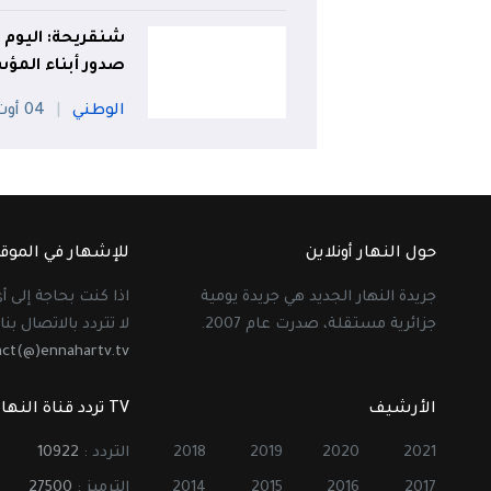
شنقريحة: اليوم
صدور أبناء الم
الوطني
04 أوت
حول النهار أونلاين
للإشهار في الموق
جريدة النهار الجديد هي جريدة يومية
اذا كنت بحاجة إلى 
جزائرية مستقلة، صدرت عام 2007.
لا تتردد بالاتصال بنا 
act(@)ennahartv.tv
الأرشيف
TV تردد قناة النهار
2021
2020
2019
2018
التردد :
10922
2017
2016
2015
2014
الترميز :
27500