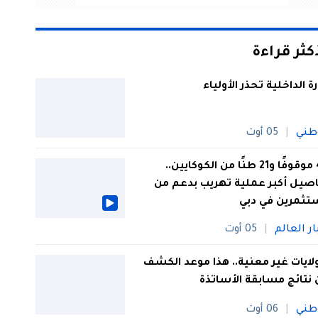
أكثر قراءة
رة الداخلية تحذر الأولياء
طني
05 أوت
44 موقوفًا و21 طنًا من الكوكايين..
صيل أكبر عملية تهريب بدعم من
تثمرين في دبي
ار العالم
05 أوت
 ولايات غير معنية.. هذا موعد الكشف
نتائج مسابقة الأساتذة
طني
06 أوت