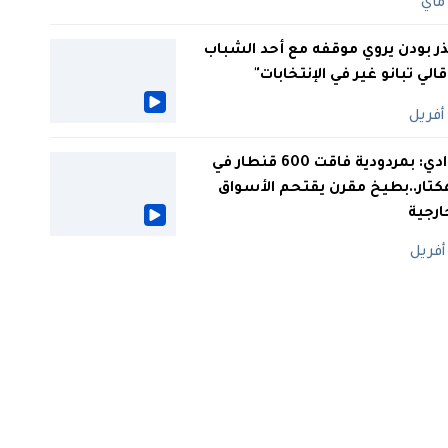
ر بودن يروي موقفه مع أحد الشباب
 قالي تبانو غير في الإنتخابات"
الوادي: بمردودية فاقت 600 قنطار في
كتار..بطيخ مقرن يقتحم الأسواق
ارجية