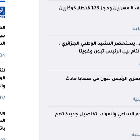
كوكايين
الم
جيش
الي.. يستحضر النشيد الوطني الجزائري..
ال
لتام بين الرئيس تبون وغويتا
04 أوت
لتن
الو
 يعزي الرئيس تبون في ضحايا حادث
وا
07 ماي
وزي
م الساعي والمواد.. تفاصيل جديدة تهم
بات