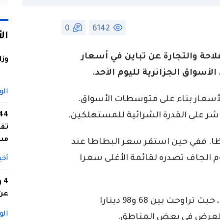
0
6142
ال
لاحة والتجارة عن تباين في أسعار
وزا
لأسواق الجزائرية لليوم الأحد.
الو
لأسعار بناء على متوسطات الأسواق.
اشر على القدرة الشرائية للمستهلكين.
تفا
مس
. ففي حين استقر سعر البطاطا عند
ل الثوم الجاف تصدره لقائمة الأغلى سعرا
أخب
4
عن 
كما شهدت أسعار الطماطم تقلبا كبيرا، حيث تراوحت بين 68 و98 دينارا
الو
 العرض في بعض المناطق.