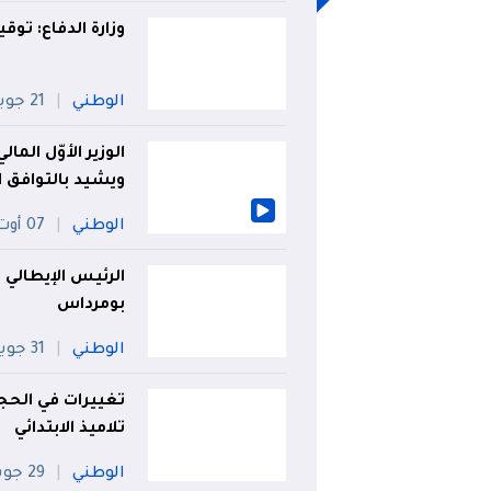
وزارة الدفاع: توقيف 6 مهربين وحجز 1.33 قنطار 
الوطني
21 جويلية
الوزير الأوّل الم
ويشيد بالتوافق ا
الوطني
07 أوت
الرئيس الإيطالي
بومرداس
الوطني
31 جويلية
تغييرات في الحج
تلاميذ الابتدائي
الوطني
29 جويلية