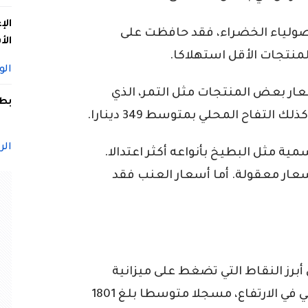
الإ
فاصولياء الخضراء، فقد حافظت على
الأ
منتجات الأقل استهلاكا.
الو
عار بعض المنتجات مثل التمر، الذي
بطل
الر
ية مثل البطيخ بأنواعه أكثر اعتدالا.
عار معقولة. أما أسعار العنب فقد
أبرز النقاط التي تضغط على ميزانية
الأسر. فقد استمر سعر لحم البقر المحلي في الارتفاع، مسجلا متوسطا بلغ 1801