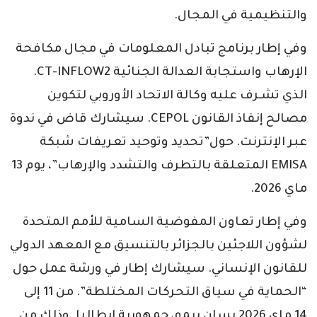
والتنظيمية في المجال.
وفي إطار برنامج تبادل المعلومات في مجال مكافحة
الإرهاب واستجابة العدالة الجنائية CT-INFLOW2.
الذي تشـرف عليه وكالة الاتحاد الأوروبي لتكوين
مصالح إنفاذ القانون CEPOL. سيشارك قاض في ندوة
عبر الإنترنت. حول”تحديد وتوحيد تعريفات شبكة
EMISA المتعلقة بالتطرف والتشدد والإرهاب”، يوم 13
ماي 2026.
وفي إطار تعاون المفوضية السامية للأمم المتحدة
لشؤون اللاجئين بالجزائر بالتنسيق مع المعهد الدولي
للقانون الإنساني. سيشارك إطار في ورشة عمل حول
“الحماية في سياق التحركات المختلطة”. من 11 إلى
14 ماي 2026 بسان ريمو، جمهورية ايطاليا. وذلك من