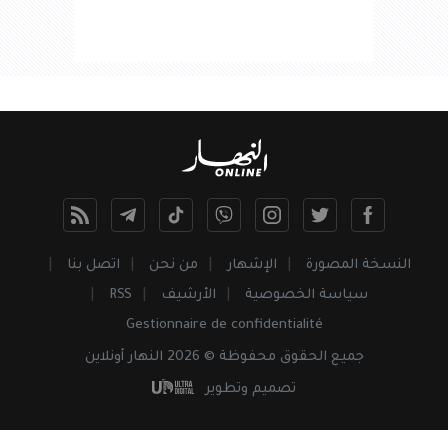
النسخة المصورة
الإشهار
من نحن
اتصل بنا
سياسة الخصوصية
الأرشيف
RSS
Gestionnaire de confidentialité
جميع
الحقوق
محفوظة © 2026 النهار أونلاين
تصميم وتطوير