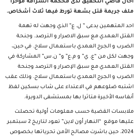
أحال قاضي التحقيق لدى محكمة الشراقة مؤخرا
ملف جريمة قتل بشعة تورط فيها ثلاث أشخاص.
احد المتهمين يدعى ” ل. ع” الذي وجهت له تهمة
القتل العمدي مع سبق الاصرار و الترصد. وجنحة
الضرب و الجرح العمدي باستعمال سلاح. في حين،
وجهت لكل من “ع. ي” و م.ع” و” ن.س” المشاركة في
القتل العمدي مع سبق الإصرار و الترصد وجنحة
الضرب و الجرح العمدي باستعمال سلاح. وذلك عقب
اشتبه ضلوعهم في الاعتداء على شاب بسكين لفظ
أنفاسه الأخيرة متاثرا بها بمستشفى الدويرة.
ملابسات القضية حسب معلومات أولية تحصلت
عليها موقع “النهار أون لاين” تعود لتاريخ 2 سبتمبر
2024. حين باشرت مصالح الأمن تحرياتها بخصوص