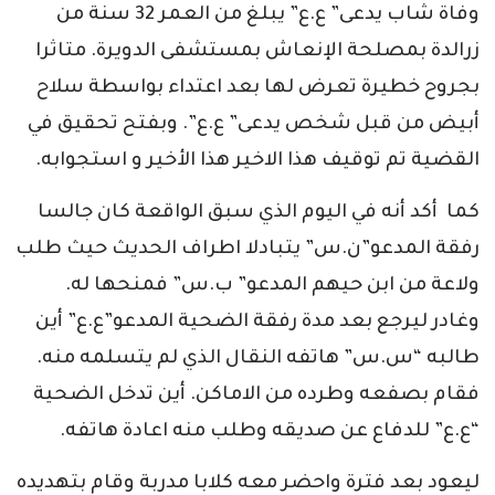
وفاة شاب يدعى” ع.ع” يبلغ من العمر 32 سنة من
زرالدة بمصلحة الإنعاش بمستشفى الدويرة. متاثرا
بجروح خطيرة تعرض لها بعد اعتداء بواسطة سلاح
أبيض من قبل شخص يدعى” ع.ع”. وبفتح تحقيق في
القضية تم توقيف هذا الاخير هذا الأخير و استجوابه.
كما أكد أنه في اليوم الذي سبق الواقعة كان جالسا
رفقة المدعو”ن.س” يتبادلا اطراف الحديث حيث طلب
ولاعة من ابن حيهم المدعو” ب.س” فمنحها له.
وغادر ليرجع بعد مدة رفقة الضحية المدعو”ع.ع” أين
طالبه “س.س” هاتفه النقال الذي لم يتسلمه منه.
فقام بصفعه وطرده من الاماكن. أين تدخل الضحية
“ع.ع” للدفاع عن صديقه وطلب منه اعادة هاتفه.
ليعود بعد فترة واحضر معه كلابا مدربة وقام بتهديده