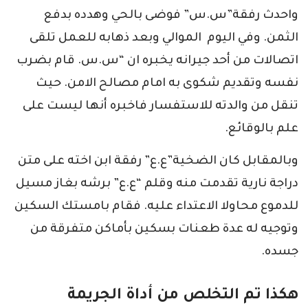
واحدث رفقة”س.س” فوضى بالحي وهدده بدفع
الثمن. وفي اليوم الموالي وبعد ذهابه للعمل تلقى
اتصالات من أحد جيرانه يخبره ان “س.س. قام بضرب
نفسه وتقديم شكوى به امام مصالح الامن. حيث
تنقل من والدته للاستفسار فاخبره أنها ليست على
علم بالوقائع.
وبالمقابل كان الضخية”ع.ع” رفقة ابن اخته على متن
دراجة نارية تقدمت منه وقلم “ع.ع” برشه بغاز مسيل
للدموع محاولا الاعتداء عليه. فقام بامستك السكين
وتوجيه له عدة طعنات بسكين بأماكن متفرقة من
جسده.
هكذا تم التخلص من أداة الجريمة