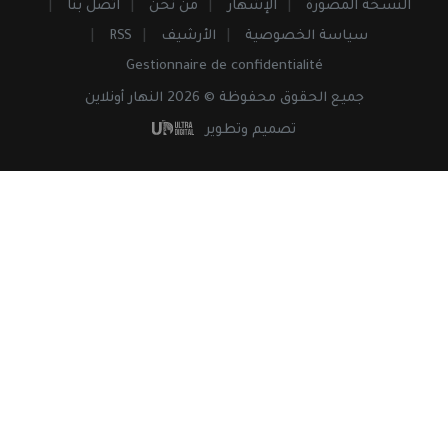
النسخة المصورة
الإشهار
من نحن
اتصل بنا
سياسة الخصوصية
الأرشيف
RSS
Gestionnaire de confidentialité
جميع
الحقوق
محفوظة © 2026 النهار أونلاين
تصميم وتطوير