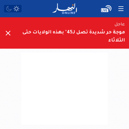
عاجل
موجة حر شديدة تصل لـ45° بهذه الولايات حتى
الثلاثاء