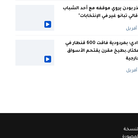
ر بودن يروي موقفه مع أحد الشباب
 قالي تبانو غير في الإنتخابات"
الوادي: بمردودية فاقت 600 قنطار في
كتار..بطيخ مقرن يقتحم الأسواق
ارجية
لنسخة
لمصورة