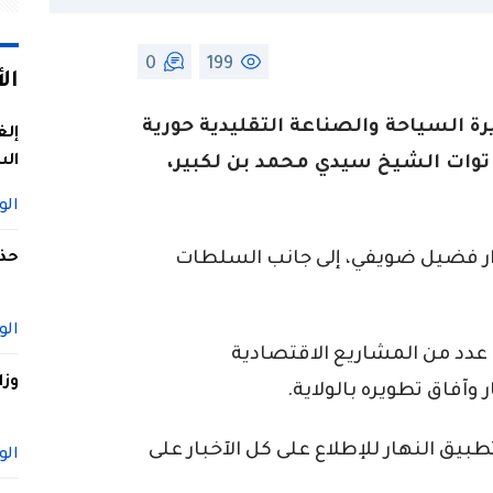
0
199
ال
رة السياحة والصناعة التقليدية حورية
إلغ
الس
ر توات الشيخ سيدي محمد بن لكبير،
الو
درار فضيل ضويفي، إلى جانب السلطات
حذف
الو
ة عدد من المشاريع الاقتصادية
وزا
وآفاق تطويره بالولاية.
ق النهار للإطلاع على كل الآخبار على
الو