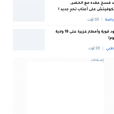
 فسخ عقده مع الخضر..
كوفيتش على أعتاب تحدٍ جديد !
ياضة
03 أوت
رعود قوية وأمطار غزيرة على 18 ولاية
وم!
طني
03 أوت
إعــــلانات