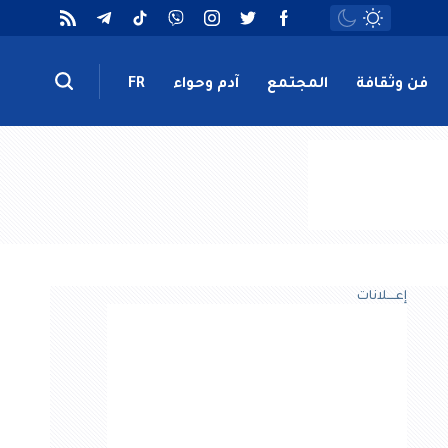
فن وثقافة
المجتمع
آدم وحواء
FR
إعــــلانات