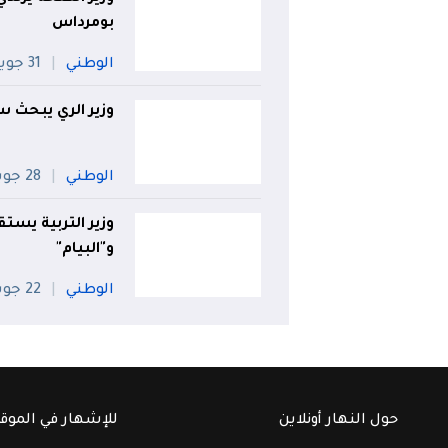
بومرداس
الوطني
31 جويلية
وزير الري يبحث س
الوطني
28 جويلية
وزير التربية يستق
و"البيام"
الوطني
22 جويلية
حول النهار أونلاين
للإشهار في الموق