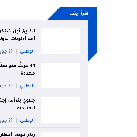
اقرأ أيضا
الفريق أول شنقري
أحد أولويات الدول
الوطني
21 جويلية
مهددة
الوطني
23 جويلية
جلاوي يترأس إجت
الحديدية
الوطني
21 جويلية
رياح قوية.. أمطار 