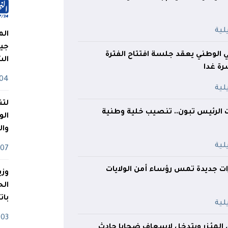
الم
جيش
لوطني يعقد جلسة افتتاح الفترة
ال
رة غدا
04 أوت
لتن
ت الرئيس تبون.. تنصيب خلية وطنية
الو
وا
07 ماي
ات جديدة تمس رؤساء أمن الولايات
وزي
بات
03 ماي
ي المئزر ويتدخل لإسعاف ضحايا حادث