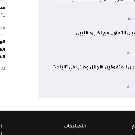
منذ
.."
26 أفريل
بل التعاون مع نظيره الليبي
اله
الخ
بل المتفوقين الأوائل وطنيا في "الباك"
23 أفريل
ع
التصنيفات
ا
ا