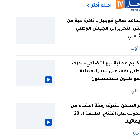
اطلع أكثر
جاهد صالح قوجيل.. ذاكرة حية من
 التحرير إلى الجيش الوطني
شعبي
ظيم عملية بيع الأضاحي..الدرك
طني يقف على سير العملية
لمواطنون يستحسنون
ر السكن يشرف رفقة أعضاء من
الحكومة على افتتاح الطبعة الـ 28
يماتيك