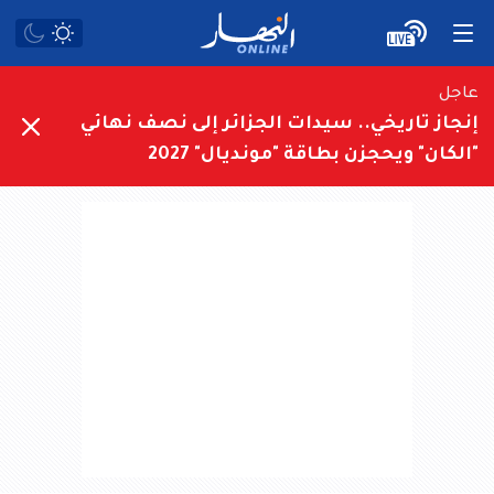
عاجل
إنجاز تاريخي.. سيدات الجزائر إلى نصف نهائي
"الكان" ويحجزن بطاقة "مونديال" 2027