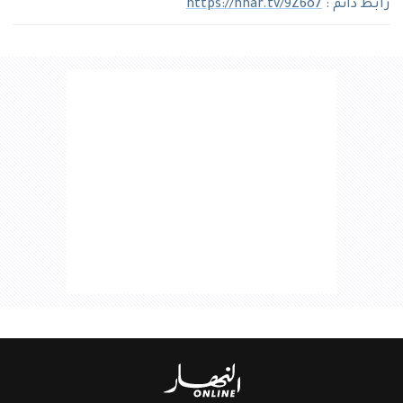
رابط دائم :
https://nhar.tv/9Z6o7