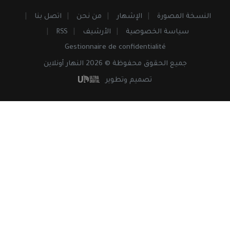
النسخة المصورة
الإشهار
من نحن
اتصل بنا
سياسة الخصوصية
الأرشيف
RSS
Gestionnaire de confidentialité
جميع
الحقوق
محفوظة © 2026 النهار أونلاين
تصميم وتطوير