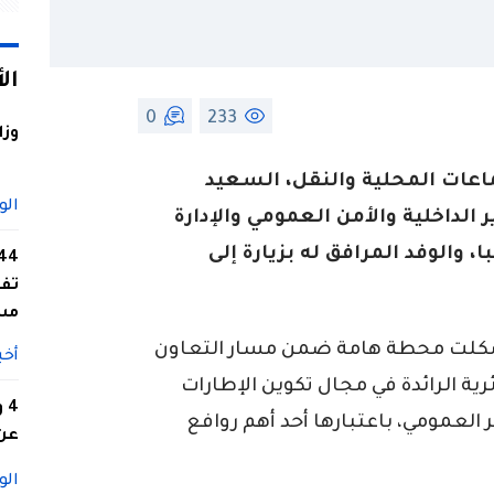
ال
0
233
وزا
جماعات المحلية والنقل، السعيد
الو
 الداخلية والأمن العمومي والإدارة
، والوفد المرافق له بزيارة إلى
تفا
مس
ة شكلت محطة هامة ضمن مسار التعاون
أخب
ية الرائدة في مجال تكوين الإطارات
4
 العمومي، باعتبارها أحد أهم روافع
عن 
الو