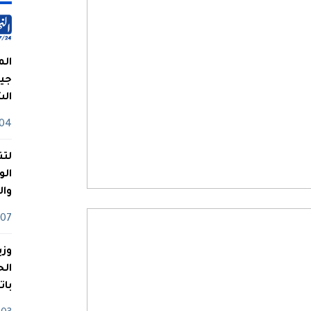
الم
جيش
ال
04 أوت
لتن
الو
وا
07 ماي
وزي
بات