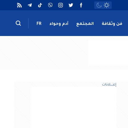
فن وثقافة
المجتمع
آدم وحواء
FR
إعــــلانات