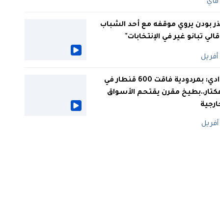
ر بودن يروي موقفه مع أحد الشباب
 قالي تبانو غير في الإنتخابات"
الوادي: بمردودية فاقت 600 قنطار في
كتار..بطيخ مقرن يقتحم الأسواق
ارجية