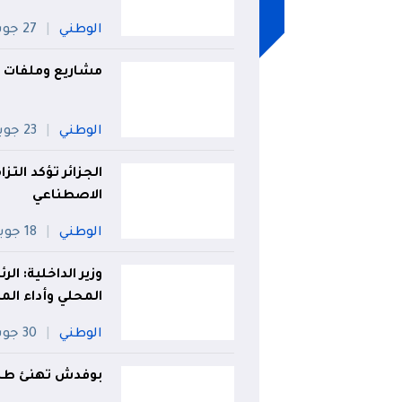
الوطني
27 جويلية
مشاريع وملفات ه
الوطني
23 جويلية
الجزائر تؤكد التز
الاصطناعي
الوطني
18 جويلية
وزير الداخلية: ا
المحلي وأداء ال
الوطني
30 جويلية
بوفدش تهنئ طلبة