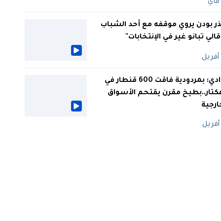
ر بودن يروي موقفه مع أحد الشباب
 قالي تبانو غير في الإنتخابات"
الوادي: بمردودية فاقت 600 قنطار في
كتار..بطيخ مقرن يقتحم الأسواق
ارجية