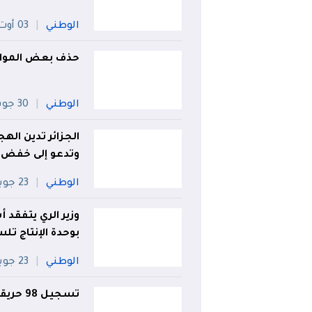
الوطني
03 أوت
حذف بعض المواد ف
الوطني
30 جويلية
الجزائر تدين اله
وتدعو إلى خفض 
الوطني
23 جويلية
بوحدة الإنتاج تل
الوطني
23 جويلية
تسجيل 98 حريقاً عبر هذه الولايات