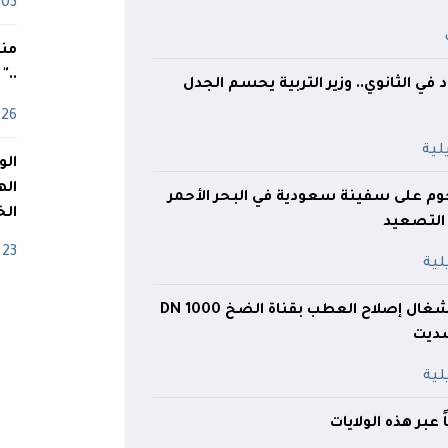
03 ماي
منذ
.."
ي الثانوي.. وزير التربية يحسم الجدل
26 أفريل
اله
جوم على سفينة سعودية في البحر الأحمر
الخ
التصعيد
23 أفريل
وزير الري يتفقد أشغال إصلاح العطب بقناة الضخ DN 1000
سديت