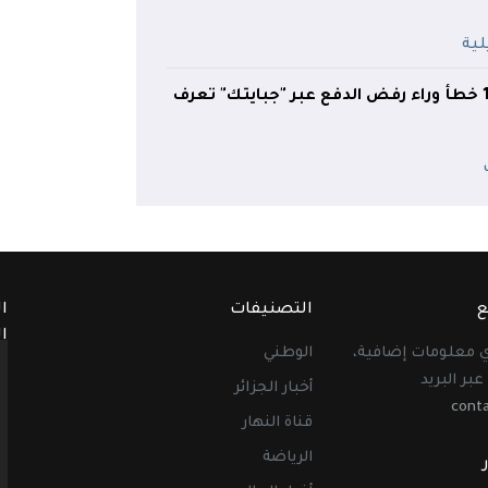
الضرائب تحذر.. 17 خطأ وراء رفض الدفع عبر "جبايتك" تعرف
ع
التصنيفات
ا
ا
أي معلومات إضافية،
الوطني
عبر البريد
أخبار الجزائر
cont
قناة النهار
الرياضة