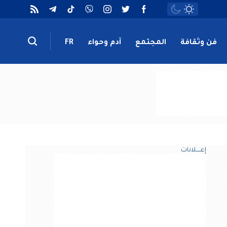
فن وثقافة
المجتمع
آدم وحواء
FR
إعــــلانات