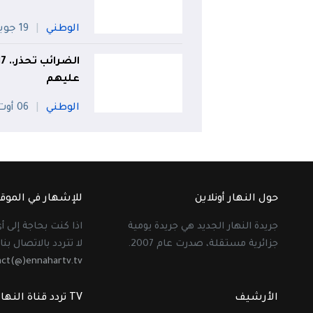
الوطني
19 جويلية
عليهم
الوطني
06 أوت
حول النهار أونلاين
للإشهار في الموق
جريدة النهار الجديد هي جريدة يومية
اذا كنت بحاجة إلى 
جزائرية مستقلة، صدرت عام 2007.
لا تتردد بالاتصال بنا 
act(@)ennahartv.tv
الأرشيف
TV تردد قناة النهار