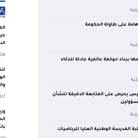
امة على طاولة الحكومة
الم
جيش
ال
04 أوت
امها ببناء حوكمة عالمية عادلة للذكاء
لتن
الو
وا
لرئيس يحرص على المتابعة الدقيقة للشأن
07 ماي
مسؤولين
وزي
بات
 المدرسة الوطنية العليا للرياضيات