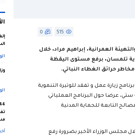
ال
0
515
إلغ
الس
التهيئة العمرانية، إبراهيم مراد، خلال
الو
ولاية تلمسان، برفع مستوى اليقظة
 مخاطر حرائق الغطاء النباتي.
وزا
نامج زيارة عمل و تفقد للوتيرة التنموية
الو
لة ستي، عرضا حول البرنامج العملياتي
صالح التابعة للحماية المدنية
تفا
مس
ال مجلس الوزراء الأخير بضرورة رفع
أخب