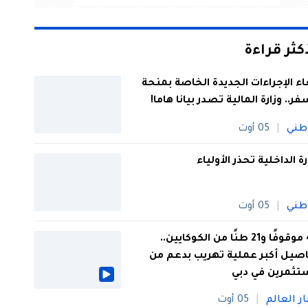
أكثر قراءة
اء الإجراءات الجديدة الخاصة بمنحة
فر.. وزارة المالية تصدر بيانا هاما!
طني
05 أوت
رة الداخلية تحذر الأولياء
طني
05 أوت
44 موقوفًا و21 طنًا من الكوكايين..
صيل أكبر عملية تهريب بدعم من
تثمرين في دبي
ار العالم
05 أوت