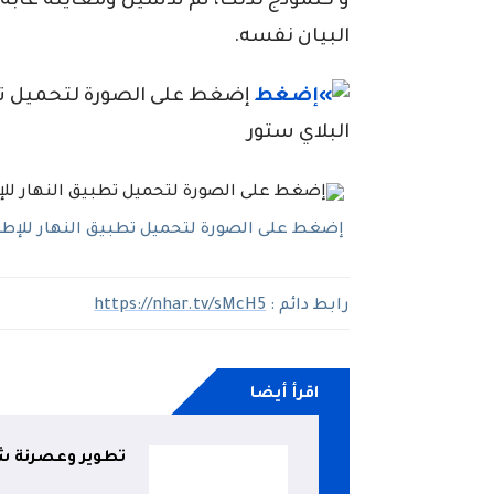
و كنموذج لذلك، تم تدشين ومعاينة غابة
البيان نفسه.
إضغط على الصورة لتحميل تطبي
البلاي ستور
إضغط على الصورة لتحميل تطبيق النهار للإطلاع
رابط دائم :
https://nhar.tv/sMcH5
اقرأ أيضا
تطوير وعصرنة شب