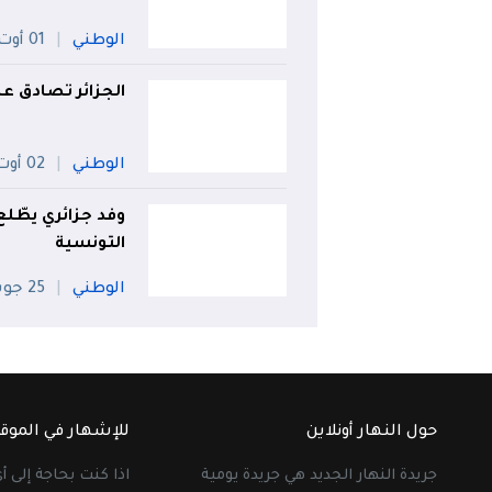
الوطني
01 أوت
الجزائر تصادق عل
الوطني
02 أوت
وفد جزائري يطّل
التونسية
الوطني
25 جويلية
حول النهار أونلاين
للإشهار في الموق
جريدة النهار الجديد هي جريدة يومية
اذا كنت بحاجة إلى 