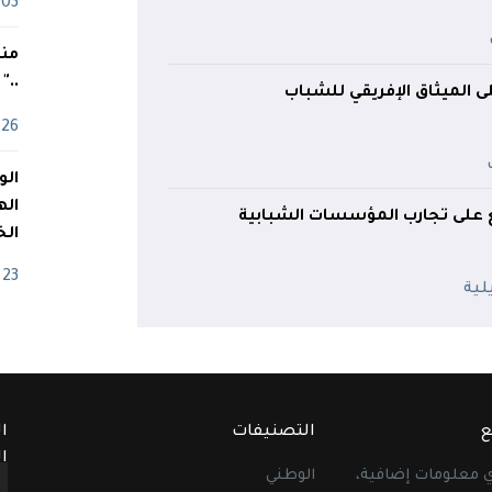
03 ماي
منذ
.."
ى الميثاق الإفريقي للشباب
26 أفريل
اله
ع على تجارب المؤسسات الشبابية
الخ
23 أفريل
ع
التصنيفات
ا
ا
أي معلومات إضافية،
الوطني