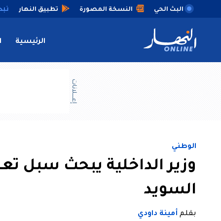
البث الحي
النسخة المصورة
تطبيق النهار
الرئيسية
ا
إعــــلانات
الوطني
وزير الداخلية يبحث سبل تعز
السويد
بقلم
أمينة داودي