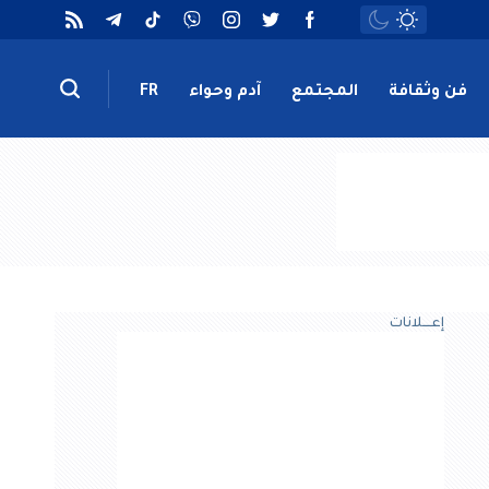
فن وثقافة
المجتمع
آدم وحواء
FR
إعــــلانات