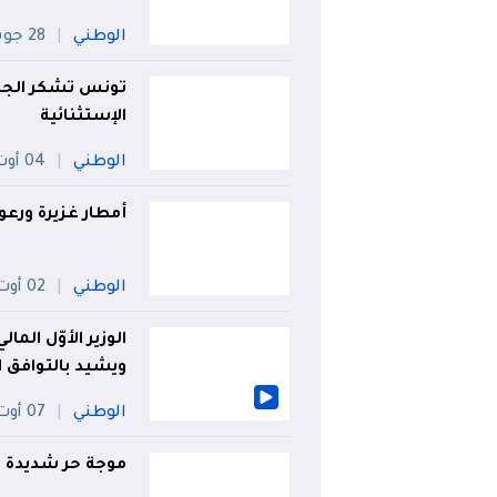
الوطني
28 جويلية
تونس تشكر الجزائ
الإستثنائية
الوطني
04 أوت
أمطار غزيرة ورعود على 33 ول
الوطني
02 أوت
الوزير الأوّل الم
ويشيد بالتوافق ا
الوطني
07 أوت
موجة حر شديدة عل