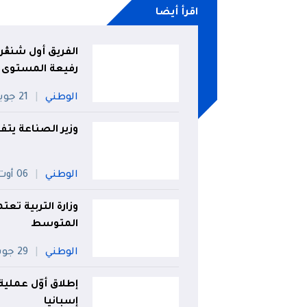
اقرأ أيضا
الفريق أول شنڨر
رفيعة المستوى
الوطني
21 جويلية
وزير الصناعة يتف
الوطني
06 أوت
وزارة التربية تع
المتوسط
الوطني
29 جويلية
إطلاق أوّل عملية
إسبانيا