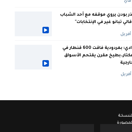
ر بودن يروي موقفه مع أحد الشباب
 قالي تبانو غير في الإنتخابات"
الوادي: بمردودية فاقت 600 قنطار في
كتار..بطيخ مقرن يقتحم الأسواق
ارجية
لنسخة
لمصورة