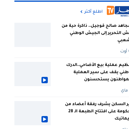
اطلع أكثر
جاهد صالح قوجيل.. ذاكرة حية من
 التحرير إلى الجيش الوطني
شعبي
ظيم عملية بيع الأضاحي..الدرك
طني يقف على سير العملية
لمواطنون يستحسنون
ر السكن يشرف رفقة أعضاء من
الحكومة على افتتاح الطبعة الـ 28
يماتيك