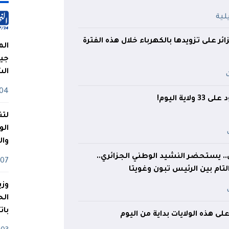
ر على تزويدها بالكهرباء خلال هذه الفترة
الم
جيش
ال
04 أوت
اية اليوم!
لتن
الو
وا
الي.. يستحضر النشيد الوطني الجزائري..
07 ماي
لتام بين الرئيس تبون وغويتا
وزي
بات
ى هذه الولايات بداية من اليوم