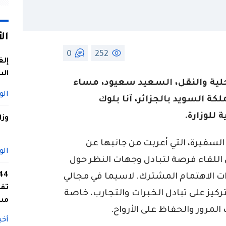
ال
0
252
إلغ
الس
حلية والنقل، السعيد سعيود، مساء
الو
لكة السويد بالجزائر، آنا بلوك
 للوزارة.
وزا
لسفيرة، التي أعربت من جانبها عن
الو
اللقاء فرصة لتبادل وجهات النظر حول
ذات الاهتمام المشترك. لاسيما في مجالي
تفا
تركيز على تبادل الخبرات والتجارب، خاصة
مس
مرور والحفاظ على الأرواح.
أخب