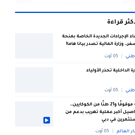
أكثر قراءة
اء الإجراءات الجديدة الخاصة بمنحة
فر.. وزارة المالية تصدر بيانا هاما!
طني
05 أوت
رة الداخلية تحذر الأولياء
طني
05 أوت
44 موقوفًا و21 طنًا من الكوكايين..
صيل أكبر عملية تهريب بدعم من
تثمرين في دبي
ار العالم
05 أوت