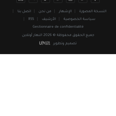
النسخة المصورة
الإشهار
من نحن
اتصل بنا
سياسة الخصوصية
الأرشيف
RSS
Gestionnaire de confidentialité
جميع
الحقوق
محفوظة © 2026 النهار أونلاين
تصميم وتطوير