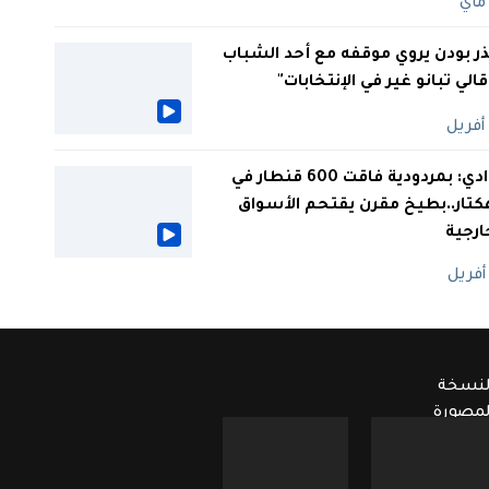
ر بودن يروي موقفه مع أحد الشباب
 قالي تبانو غير في الإنتخابات"
الوادي: بمردودية فاقت 600 قنطار في
كتار..بطيخ مقرن يقتحم الأسواق
ارجية
لنسخة
لمصورة