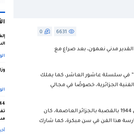
ال
0
6631
إلغ
الس
ل القدير مدني نعمون، بعد صراع مع
الو
وزا
 في سلسلة عاشور العاشر، كما يملك
نية الجزائرية، خصوصًا في مجالي
الو
والممثل مدني نعمون من مواليد 7 مارس 1944 بالقصبة بالجزائر العاصمة، كان
تفا
مس
رسة هذا الفن في سن مبكرة، كما شارك
أخب