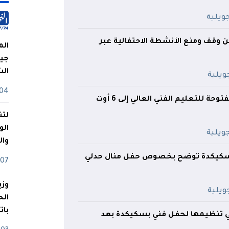
علن وقف ومنع الأنشطة الاحتفالية عبر
الم
جيش
ال
04 أوت
تمديد الأبواب المفتوحة للتعليم الفني العالي إلى 6 أوت
لتن
الو
وا
 بسكيكدة توضح بخصوص حفل منال حدلي
07 ماي
وزي
بات
نفي تنظيمها لحفل فني بسكيكدة بعد