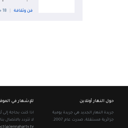
فن وثقافة
18 جويلية
حول النهار أونلاين
للإشهار في الموق
جريدة النهار الجديد هي جريدة يومية
اذا كنت بحاجة إلى 
جزائرية مستقلة، صدرت عام 2007.
لا تتردد بالاتصال بنا 
act(@)ennahartv.tv