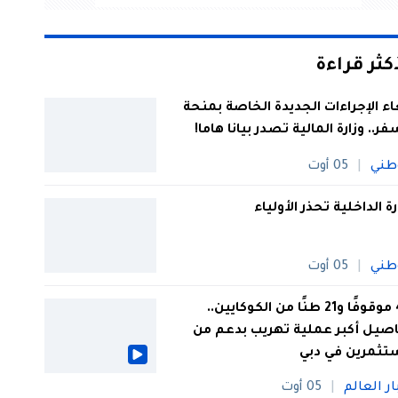
أكثر قراءة
اء الإجراءات الجديدة الخاصة بمنحة
فر.. وزارة المالية تصدر بيانا هاما!
طني
05 أوت
رة الداخلية تحذر الأولياء
طني
05 أوت
44 موقوفًا و21 طنًا من الكوكايين..
صيل أكبر عملية تهريب بدعم من
تثمرين في دبي
ار العالم
05 أوت