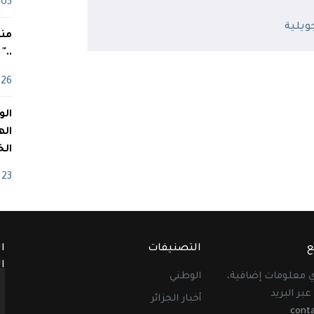
03 ماي
منذ
.."
26 أفريل
اله
الخ
23 أفريل
ع
التصنيفات
ا
ا
أي معلومات إضافية،
الوطني
عبر البريد
أخبار الجزائر
cont