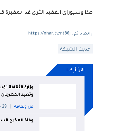
هذا وسيوراى الفقيد الثرى غدا بمقبرة قا
رابط دائم :
https://nhar.tv/nt86j
حديث الشبكة
اقرأ أيضا
وزارة الثقافة تؤس
وتعيد المهرجان 
فن وثقافة
29 جويلية
وفاة المخرج السين