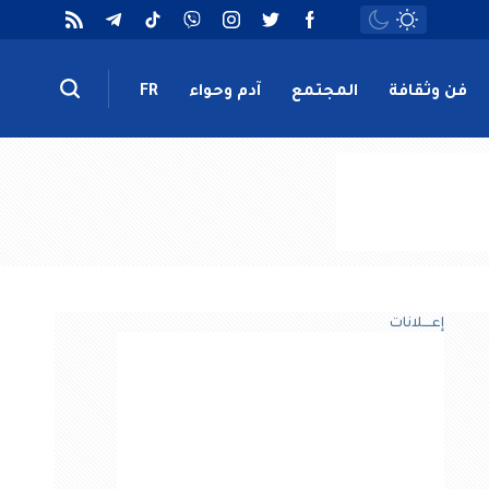
فن وثقافة
المجتمع
آدم وحواء
FR
إعــــلانات