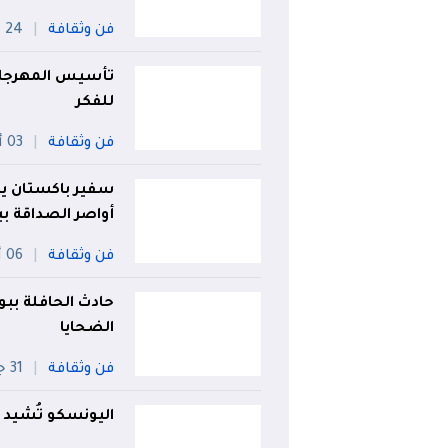
فن وثقافة
24 جويلية
تأسيس المهرجان 
للفكر
فن وثقافة
03 أوت
سفير باكستان يكرّ
أواصر الصداقة بين
فن وثقافة
06 أوت
حادث الحافلة ببوم
الضحايا
فن وثقافة
31 جويلية
اليونسكو تُشيد ب