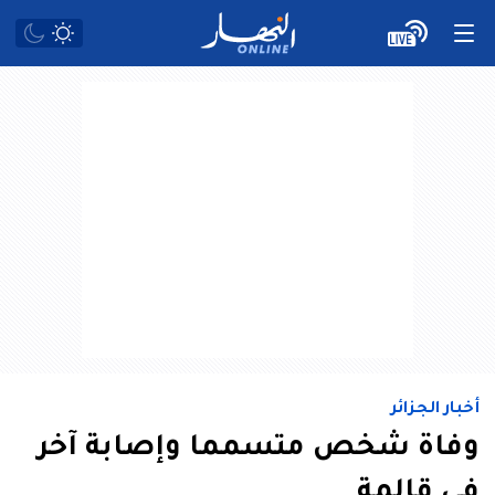
أخبار الجزائر
وفاة شخص متسمما وإصابة آخر
في قالمة