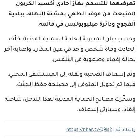
تعرضهما للتسمم بغاز أحادي أكسيد الكربون
المنبعث من موقد الطهي بمشتة البهلة، ببلدية
الفجوج ودائرة هيليوبوليس في قالمة.
وحسب بيان للمديرية العامة للحماية المدنية، خلّف
الحادث وفاة شخص واحد في عين المكان. واصابة آخر
بحالة إغماء وصعوبة في التنفس.
وتم إسعاف الضحية ونقله إلى المستشفى المحلي،
فيما تم تحويل المتوفى إلى مصلحة حفظ الجثث.
وسخّرت مصالح الحماية المدنية لهذا التدخل، شاحنة
إنقاذ، وسيارتي إسعاف.
رابط دائم :
https://nhar.tv/Q9ls2