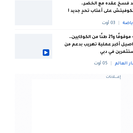
 فسخ عقده مع الخضر..
كوفيتش على أعتاب تحدٍ جديد !
ياضة
03 أوت
44 موقوفًا و21 طنًا من الكوكايين..
صيل أكبر عملية تهريب بدعم من
تثمرين في دبي
ار العالم
05 أوت
إعــــلانات