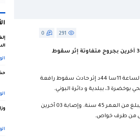
ال
0
291
إلغ
الس
توفي اليوم الخميس، شخص وأصيب 3 آخرين بجروح متفاوتة إثر سقوط
الو
حذف
وتدخلت إسعافات الحماية المدنية على الساعة 11سا 44د إثر حادث سقوط رافعة
 و دائرة البوني.
الو
الحادث خلف وفاة شخص بعين المكان يبلغ من العمر 45 سنة. وإصابة 03 آخرين
وزا
ى من طرف خواص.
الو