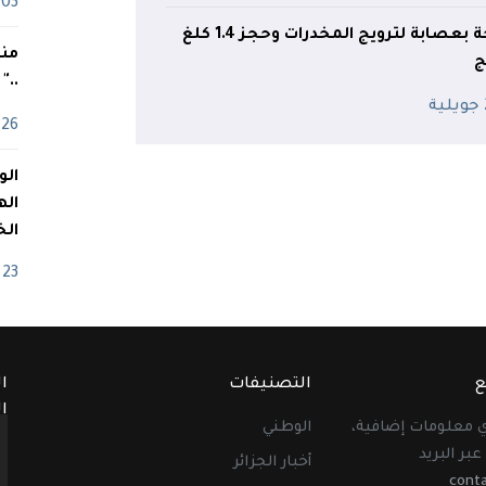
03 ماي
بومرداس.. الإطاحة بعصابة لترويج المخدرات وحجز 1.4 كلغ
منذ
ج
.."
ة
26 أفريل
اله
الخ
23 أفريل
ع
التصنيفات
ا
ا
أي معلومات إضافية،
الوطني
عبر البريد
أخبار الجزائر
cont