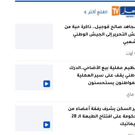
اطلع أكثر
جاهد صالح قوجيل.. ذاكرة حية من
 التحرير إلى الجيش الوطني
شعبي
ظيم عملية بيع الأضاحي..الدرك
طني يقف على سير العملية
لمواطنون يستحسنون
ر السكن يشرف رفقة أعضاء من
الحكومة على افتتاح الطبعة الـ 28
يماتيك