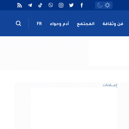
فن وثقافة
المجتمع
آدم وحواء
FR
إعــــلانات