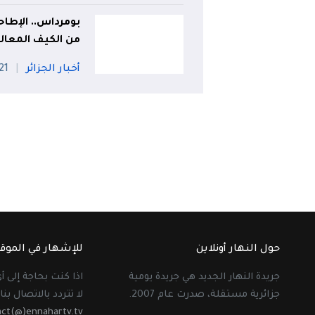
من الكيف المعال
أخبار الجزائر
21 جويلي
حول النهار أونلاين
للإشهار في الموق
جريدة النهار الجديد هي جريدة يومية
اذا كنت بحاجة إلى 
جزائرية مستقلة، صدرت عام 2007.
لا تتردد بالاتصال بنا 
act(@)ennahartv.tv