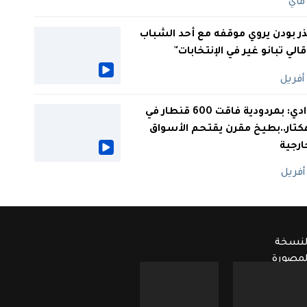
ر بودن يروي موقفه مع أحد الشباب
 قالي تبانو غير في الإنتخابات"
الوادي: بمردودية فاقت 600 قنطار في
كتار..بطيخ مقرن يقتحم الأسواق
ارجية
لنسخة
لمصورة