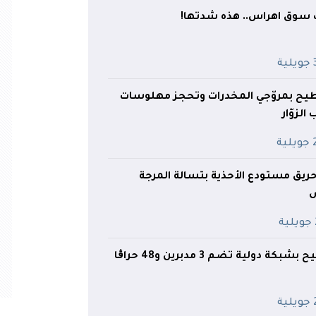
 سوق اهراس.. هذه شدتها!
ية
يح بمروّجي المخدرات وتحجز مهلوسات
الزوّار
ية
ريق مستودع الأحذية بتسالة المرجة
ة
دولية تضم 3 مدبرين و48 حراڨا
ية