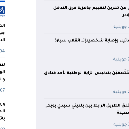
ن عن تمرين لتقييم جاهزية فرق التدخل
ير
الم
ة
جيش
ال
دتين وإصابة شخصينإثر انقلاب سيارة
04 أوت
ية
لتن
الو
تّهمَيْن بتدنيس الرّاية الوطنية بأحد فنادق
وا
07 ماي
ية
وزي
لق الطريق الرابط بين بلديتي سيدي بوبكر
سعيدة
بات
ة