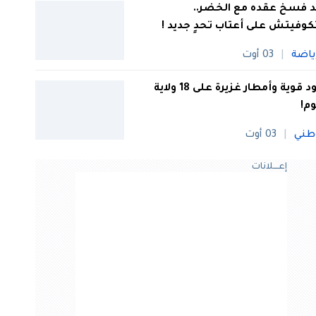
 فسخ عقده مع الخضر..
كوفيتش على أعتاب تحدٍ جديد !
ياضة
03 أوت
رعود قوية وأمطار غزيرة على 18 ولاية
وم!
طني
03 أوت
إعــــلانات