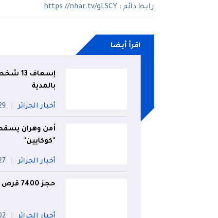
رابط دائم :
https://nhar.tv/gLSCY
اقرأ أيضا
إسعاف 3
بالمدية
أخبار الجزائر
29 جويل
أمن وهران يسقط 
"كوكايين"
أخبار الجزائر
27 جويل
حجز 7400 قرص مهلوس بالأغواط
أخبار الجزائر
02 أو