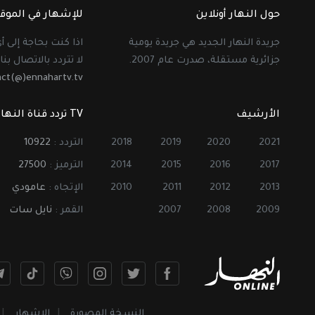
حول النهار أونلاين
للإشهار في الموق
جريدة النهار الجديد هي جريدة يومية
اذا كنت بحاجة إلى 
جزائرية مستقلة، صدرت عام 2007.
لا تتردد بالاتصال بنا 
act(@)ennahartv.tv
الأرشيف
TV تردد قناة النهار
2021
2020
2019
2018
التردد :
10922
2017
2016
2015
2014
الترميز :
27500
2013
2012
2011
2010
الإتجاه :
عامودي
2009
2008
2007
القمر :
نايل سات
النسخة المصورة
الإشهار