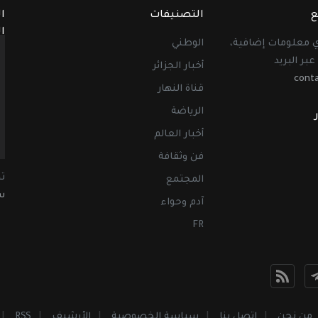
ع
التصنيفات
ا
ا
أي معلومات إضافية،
الوطني
عبر البريد
أخبار الجزائر
cont
قناة النهار
الرياضة
أخبار العالم
فن وثقافة
ت
المجتمع
سب
آدم وحواء
FR
من نحن
اتصل بنا
سياسة الخصوصية
الأرشيف
RSS