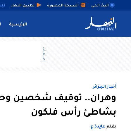
البث الحي
النسخة المصورة
تطبيق النهار
الرئيسية
ا
إعــــلانات
أخبار الجزائر
وهران.. توقيف شخصين وحج
بشاطئ رأس فلكون
بقلم
عايدة.ع