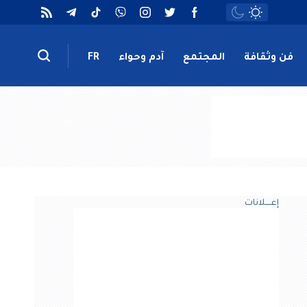
فن وثقافة
المجتمع
آدم وحواء
FR
إعــــلانات