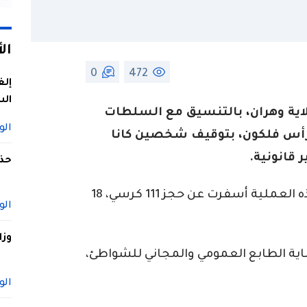
ال
0
472
إلغ
الس
لاية وهران، بالتنسيق مع السلطات
الو
رأس فلكون، بتوقيف شخصين كانا
قانونية.
حذف
وأوضحت مصالح أمن ولاية وهران، أن هذه العملية أسفرت عن حجز 111 كرسي، 18
الو
وزا
اية الطابع العمومي والمجاني للشواطئ،
الو