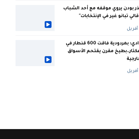
ر بودن يروي موقفه مع أحد الشباب
 قالي تبانو غير في الإنتخابات"
الوادي: بمردودية فاقت 600 قنطار في
كتار..بطيخ مقرن يقتحم الأسواق
ارجية