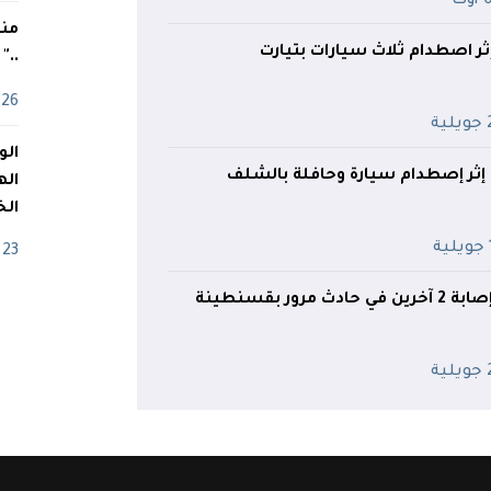
وت
منذ
.."
26 أفريل
ية
اله
الخ
ة
23 أفريل
رور بقسنطينة
ية