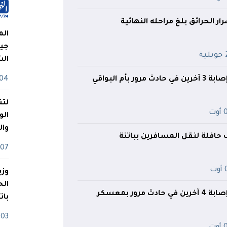
ار الحرائق بلغ مراحله النهائية
الم
جيش
ية
ال
ر بأم البواقي
04 أوت
لتن
وت
الو
وا
ف حافلة لنقل المسافرين بباتنة
07 ماي
ت
وزي
مرور بمعسكر
بات
03 ماي