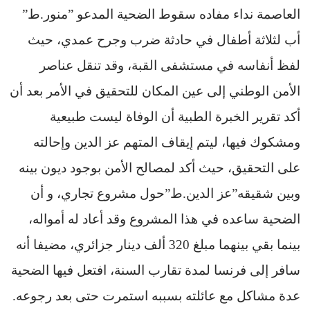
العاصمة نداء مفاده سقوط الضحية المدعو ”منور.ط”
أب لثلاثة أطفال في حادثة ضرب وجرح عمدي، حيث
لفظ أنفاسه في مستشفى القبة، وقد تنقل عناصر
الأمن الوطني إلى عين المكان للتحقيق في الأمر بعد أن
أكد تقرير الخبرة الطبية أن الوفاة ليست طبيعية
ومشكوك فيها، ليتم إيقاف المتهم عز الدين وإحالته
على التحقيق، حيث أكد لمصالح الأمن بوجود ديون بينه
وبين شقيقه”عز الدين.ط”حول مشروع تجاري، و أن
الضحية ساعده في هذا المشروع وقد أعاد له أمواله،
بينما بقي بينهما مبلغ 320 ألف دينار جزائري، مضيفا أنه
سافر إلى فرنسا لمدة تقارب السنة، افتعل فيها الضحية
عدة مشاكل مع عائلته بسببه استمرت حتى بعد رجوعه
.