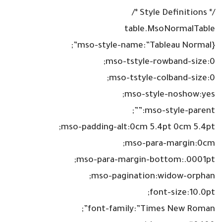
/* Style Definitions */
table.MsoNormalTable
{mso-style-name:”Tableau Normal”;
mso-tstyle-rowband-size:0;
mso-tstyle-colband-size:0;
mso-style-noshow:yes;
mso-style-parent:””;
mso-padding-alt:0cm 5.4pt 0cm 5.4pt;
mso-para-margin:0cm;
mso-para-margin-bottom:.0001pt;
mso-pagination:widow-orphan;
font-size:10.0pt;
font-family:”Times New Roman”;