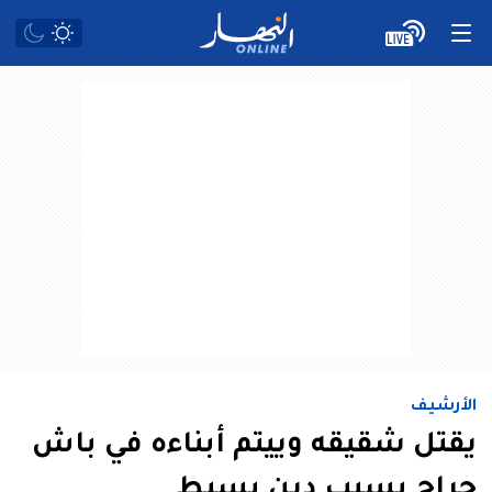
الأرشيف
يقتل شقيقه وييتم أبناءه في باش
جراح بسبب دين بسيط