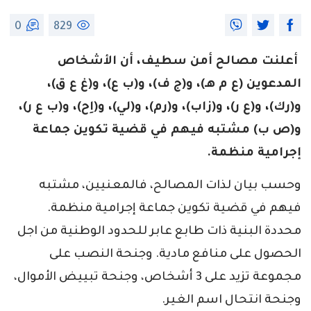
0
829
أعلنت مصالح أمن سطيف، أن الأشخاص
المدعوين (ع م هـ)، و(ج ف)، و(ب ع)، و(غ ع ق)،
و(رك)، و(ع ر)، و(زاب)، و(رم)، و(لي)، و(اِح)، و(ب ع ر)،
و(ص ب) مشتبه فيهم في قضية تكوين جماعة
إجرامية منظمة.
وحسب بيان لذات المصالح، فالمعنيين، مشتبه
فيهم في قضية تكوين جماعة إجرامية منظمة.
محددة البنية ذات طابع عابر للحدود الوطنية من اجل
الحصول على منافع مادية. وجنحة النصب على
مجموعة تزيد على 3 أشخاص، وجنحة تبييض الأموال،
وجنحة انتحال اسم الغير.