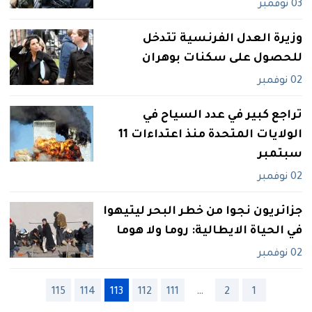
03 نوفمبر
وزيرة العدل الفرنسية تتدخل
للحصول على سكنات بوهران
02 نوفمبر
تراجع كبير في عدد السياح في
الولايات المتحدة منذ اعتداءات 11
سبتمبر
02 نوفمبر
جزائريون نجوا من خطر البحر ليتيهوا
في الحياة الايطالية: روما ولا هوما
02 نوفمبر
115
114
113
112
111
…
2
1