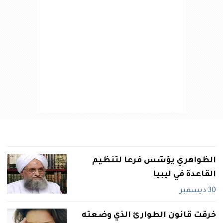
الظواهري‮ ‬يؤسّس فرعا لتنظيم
القاعدة في‮ ‬ليبيا
30 ديسمبر
خرقت قانون الطوارئ الذي‮ ‬وضعته