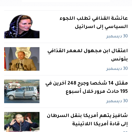
عائشة القذافي‮ ‬تطلب اللجوء
السياسي‮ ‬إلى اسرائيل‮
30 ديسمبر
اعتقال ابن مجهول لمعمر القذافي‮
‬بتونس
30 ديسمبر
مقتل ‮41 ‬شخصا وجرح ‮842 ‬آخرين في‮
591 ‬حادث مرور خلال أسبوع
30 ديسمبر
شافيز‮ ‬يتهم أمريكا بنقل السرطان
إلى قادة أمريكا اللاتينية