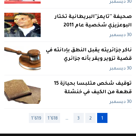
30 ديسمبر
صحيفة‮ ''‬تايمز‮''‬البريطانية تختار
البوعزيزي‮ ‬شخصية عام ‮1102‬
30 ديسمبر
ناكر جزائريته‮ ‬يقبل النطق بإدانته في‮
‬قضية تزوير ويقر بأنه جزائري
30 ديسمبر
توقيف شخص متلبسا بحيازة 15
‬قطعة من الكيف في‮ ‬خنشلة
30 ديسمبر
1٬619
1٬618
…
3
2
1